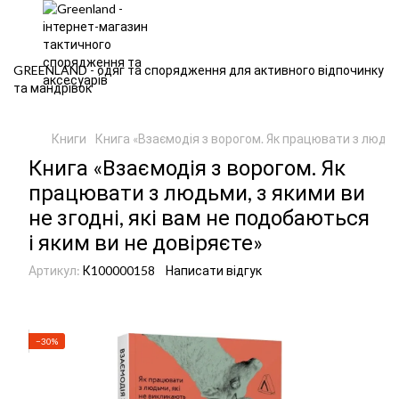
GREENLAND - одяг та спорядження для активного відпочинку
та мандрівок
Книги
Книга «Взаємодія з ворогом. Як працювати з людьми
Книга «Взаємодія з ворогом. Як
працювати з людьми, з якими ви
не згодні, які вам не подобаються
і яким ви не довіряєте»
Артикул:
К100000158
Написати відгук
−30%