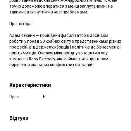
розв’язання надскладних міжнародних питань, тож він
точно допоможе впоратися з менш заплутаними і не
такими затягнутими в часі проблемами.
Про автора
Адам Кехейн — провідний фасилітатор з досвідом
роботи у понад 50 країнах світу з представниками різних
професій, від держслужбовців і політиків до бізнесменів і
навіть митців. Очолює міжнародну консалтингову
компанію Reos Partners, яка займається процесом
вирішення складних конфліктних ситуацій.
Характеристики
Пром
Ні
Відгуки