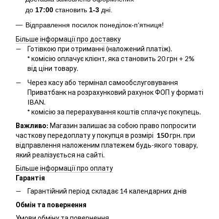
до
17:00
становить
1-3
дні.
Відправлення посилок понеділок-п‘ятниця!
Більше інформації про доставку
Готівкою при отриманні (наложений платіж).
*
комісію оплачує клієнт, яка становить 20 грн + 2%
від ціни товару.
Через касу або термінал самообслуговування
Приватбанк на розрахунковий рахунок ФОП у форматі
IBAN.
*
комісію за перерахування коштів сплачує покупець.
Важливо:
Магазин залишає за собою право попросити
часткову передоплату у покупця в розмірі
150
грн. при
відправлення наложеним платежем будь-якого товару,
який реалізується на сайті.
Більше інформації про оплату
Гарантія
Гарантійний період складає 14 календарних днів
Обмін та повернення
Умови обміну та повернення