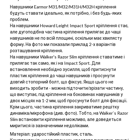
Навушники Earmor M31/M32/M31H/M32H кріплення
будуть ставати ідеально, як потрібно, і без будь-яких
проблем.
На навушники Howard Leight Impact Sport кріплення стає,
але дугоподібна частина кріплення прилягає до чаші
навушників не по всій площині, оскільки має хвилясту
форму. На фото ми показали приклад 2-х варіантів
розташування кріплення.
На навушники Walker's Razor Slim кріплення ставатиме і
прилягає так само, як і на Impact Sport. Для
встановлення необхідно зусилля, щоб притиснути
пластик кріплення до чаші навушників і просунути
довгий стопорний болт, що фіксує. Якщо цього не
виходить зробити - можна підточити/зрізати частину,
що виступає, під кріплення на боковинах навушників у
двох місцях на 1-2 мм, щоб просунути болт для фіксації.
Крім цього, частина кріплення закриватиме решітку
динаміка/мікрофона (див. фото). Тобто, на Walker`s Razor
Slim встановити кріплення можливо, але доведеться
миритися із зазначеними недоліками.
Матеріал: ударостійкий пластик, сталь.