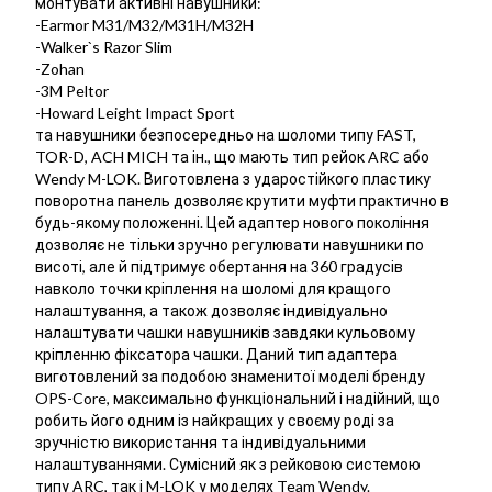
монтувати активні навушники:
-Earmor M31/M32/M31H/M32H
-Walker`s Razor Slim
-Zohan
-3M Peltor
-Howard Leight Impact Sport
та навушники безпосередньо на шоломи типу FAST,
TOR-D, ACH MICH та ін., що мають тип рейок ARC або
Wendy M-LOK. Виготовлена з ударостійкого пластику
поворотна панель дозволяє крутити муфти практично в
будь-якому положенні. Цей адаптер нового покоління
дозволяє не тільки зручно регулювати навушники по
висоті, але й підтримує обертання на 360 градусів
навколо точки кріплення на шоломі для кращого
налаштування, а також дозволяє індивідуально
налаштувати чашки навушників завдяки кульовому
кріпленню фіксатора чашки. Даний тип адаптера
виготовлений за подобою знаменитої моделі бренду
OPS-Core, максимально функціональний і надійний, що
робить його одним із найкращих у своєму роді за
зручністю використання та індивідуальними
налаштуваннями. Сумісний як з рейковою системою
типу ARC, так і M-LOK у моделях Team Wendy.