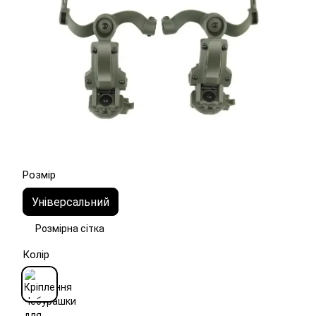
Розмір
Універсальний
Розмірна сітка
Колір