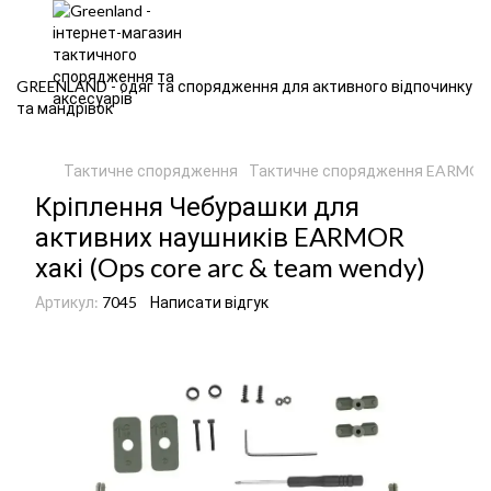
GREENLAND - одяг та спорядження для активного відпочинку
та мандрівок
Тактичне спорядження
Тактичне спорядження EARMO
Кріплення Чебурашки для
активних наушників EARMOR
хакі (Ops core arc & team wendy)
Артикул:
7045
Написати відгук