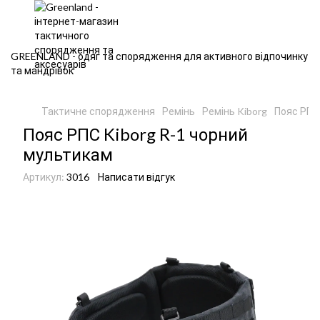
GREENLAND - одяг та спорядження для активного відпочинку
та мандрівок
Тактичне спорядження
Ремінь
Ремінь Kiborg
Пояс РПС 
Пояс РПС Kiborg R-1 чорний
мультикам
Артикул:
3016
Написати відгук