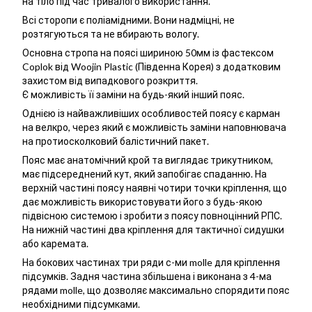
на тіло під час тривалого використання.
Всі сторопи є поліамідними. Вони надміцні, не
розтягуються та не вбирають вологу.
Основна стропа на поясі шириною 50мм із фастексом
Coplok від Woojin Plastic (Південна Корея) з додатковим
захистом від випадкового розкриття.
Є можливість її заміни на будь-який інший пояс.
Однією із найважливіших особливостей поясу є карман
на велкро, через який є можливість заміни наповнювача
на протиосколковий балістичний пакет.
Пояс має анатомічний крой та виглядає трикутником,
має підсереднений кут, який запобігає спаданню. На
верхній частині поясу наявні чотири точки кріплення, що
дає можливість використовувати його з будь-якою
підвісною системою і зробити з поясу повноцінний РПС.
На нижній частині два кріплення для тактичної сидушки
або каремата.
На бокових частинах три ряди с-ми molle для кріплення
підсумків. Задня частина збільшена і виконана з 4-ма
рядами molle, що дозволяє максимально спорядити пояс
необхідними підсумками.