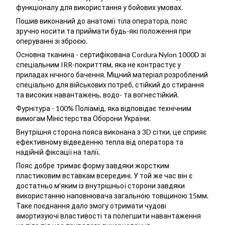
функціоналу для використання у бойових умовах.
Пошив виконаний до анатомії тіла оператора, пояс
зручно носити та приймати будь-які положення при
оперуванні зі зброєю.
Основна тканина - сертифікована Cordura Nylon 1000D зі
спеціальним IRR-покриттям, яка не контрастує у
приладах нічного бачення. Міцний матеріал розроблений
спеціально для військових потреб, стійкий до стирання
та високих навантажень, водо- та вогнестійкий.
Фурнітура - 100% Поліамід, яка відповідає технічним
вимогам Міністерства Оборони України.
Внутрішня сторона пояса виконана з 3D сітки, це сприяє
ефективному відведенню тепла від оператора та
надійній фіксації на талії.
Пояс добре тримає форму завдяки жорстким
пластиковим вставкам всередині. У той же час він є
достатньо м'яким із внутрішньої сторони завдяки
використанню наповнювача загальною товщиною 15мм.
Таке поєднання дало змогу отримати чудові
амортизуючі властивості та полегшити навантаження