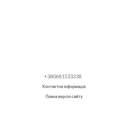
+380681533238
Контактна інформація
Повна версія сайту
Розроблено в ГО "Гільдія змін"