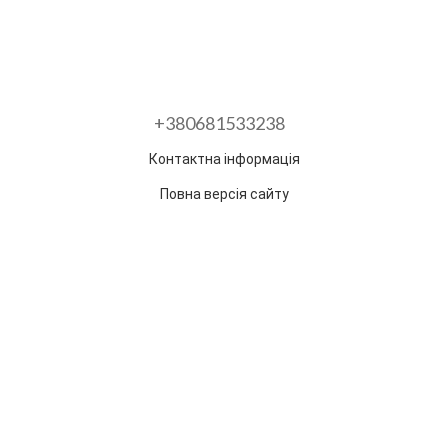
+380681533238
Контактна інформація
Повна версія сайту
Розроблено в ГО "Гільдія змін"
Раз на тиждень ми відправляємо дайджест з
найпопулярнішими статтями та товарами.
Електронна пошта
*
Підписатися