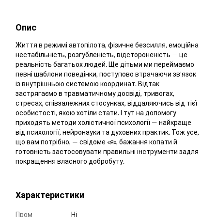
Опис
Життя в режимі автопілота, фізичне безсилля, емоційна
нестабільність, розгубленість, відстороненість — це
реальність багатьох людей. Ще дітьми ми переймаємо
певні шаблони поведінки, поступово втрачаючи зв’язок
із внутрішньою системою координат. Відтак
застрягаємо в травматичному досвіді, тривогах,
стресах, співзалежних стосунках, віддаляючись від тієї
особистості, якою хотіли стати. І тут на допомогу
приходять методи холістичної психології — найкраще
від психології, нейронауки та духовних практик. Тож усе,
що вам потрібно, — свідоме «я», бажання копати й
готовність застосовувати правильні інструменти задля
покращення власного добробуту.
Характеристики
Пром
Ні