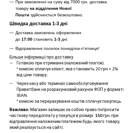
При замовленні на суму від 7000 грн. доставка
товару
на відділення Нової
Пошти
здійснюється безкоштовно
.
Швидка доставка 1-3 дні
Доставка замовлень оформлених
до
17:00
становить
1-3
дні.
Відправлення посилок понеділок-п‘ятниця!
Більше інформації про доставку
Готівкою при отриманні (наложений платіж).
*
комісію оплачує клієнт, яка становить 20 грн + 2%
від ціни товару.
Через касу або термінал самообслуговування
Приватбанк на розрахунковий рахунок ФОП у форматі
IBAN.
*
комісію за перерахування коштів сплачує покупець.
Важливо:
Магазин залишає за собою право попросити
часткову передоплату у покупця в розмірі
150
грн. при
відправлення наложеним платежем будь-якого товару,
який реалізується на сайті.