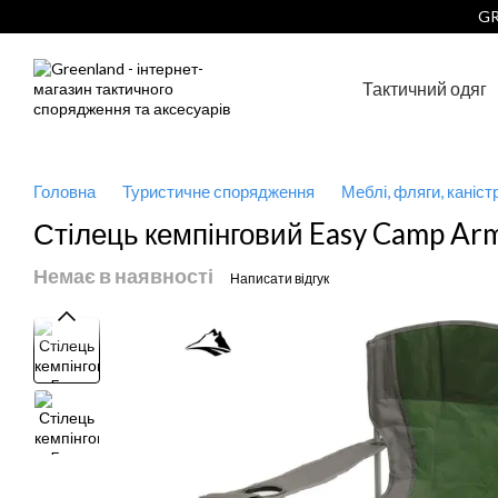
Перейти до основного контенту
GR
Тактичний одяг
Головна
Туристичне спорядження
Меблі, фляги, каніст
Стілець кемпінговий Easy Camp Arm
Немає в наявності
Написати відгук