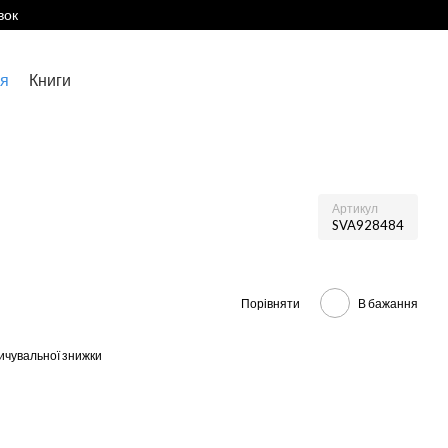
вок
я
Книги
Артикул
SVA928484
Порівняти
В бажання
ичувальної знижки