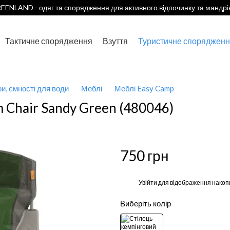
EENLAND - одяг та спорядження для активного відпочинку та мандрі
Тактичне спорядження
Взуття
Туристичне спорядженн
ри, ємності для води
Меблі
Меблі Easy Camp
 Chair Sandy Green (480046)
750 грн
%
Увійти
для відображення накоп
Виберіть колір