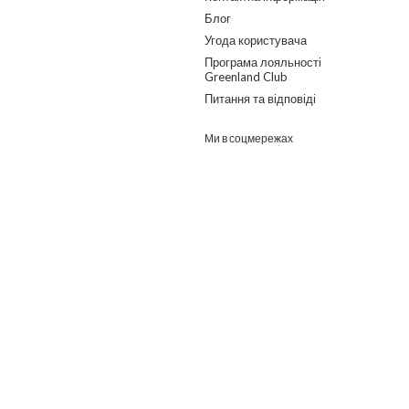
Блог
Угода користувача
Програма лояльності
Greenland Club
Питання та відповіді
Ми в соцмережах
Розроблено в ГО "Гільдія змін"
о дайджест з найпопулярнішими статтями та товарами.