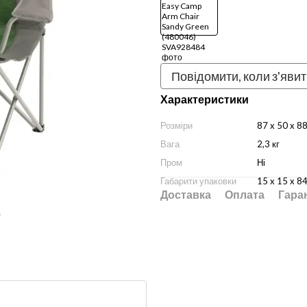
Повідомити, коли з'яви
Характеристики
Розміри
87 x 50 x 8
Вага
2,3 кг
Пром
Ні
Габарити упаковки
15 x 15 x 8
Доставка
Оплата
Гара
ю