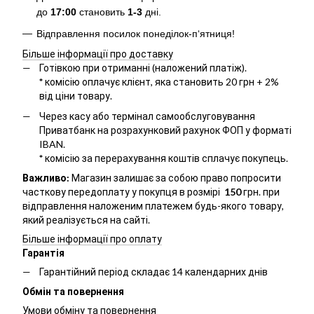
до
17:00
становить
1-3
дні.
Відправлення посилок понеділок-п‘ятниця!
Більше інформації про доставку
Готівкою при отриманні (наложений платіж).
*
комісію оплачує клієнт, яка становить 20 грн + 2%
від ціни товару.
Через касу або термінал самообслуговування
Приватбанк на розрахунковий рахунок ФОП у форматі
IBAN.
*
комісію за перерахування коштів сплачує покупець.
Важливо:
Магазин залишає за собою право попросити
часткову передоплату у покупця в розмірі
150
грн. при
відправлення наложеним платежем будь-якого товару,
який реалізується на сайті.
Більше інформації про оплату
Гарантія
Гарантійний період складає 14 календарних днів
Обмін та повернення
Умови обміну та повернення