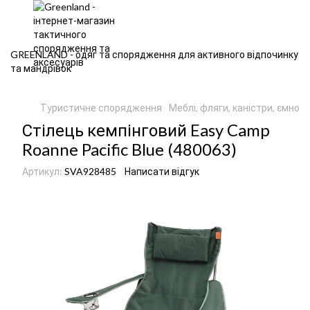
GREENLAND - одяг та спорядження для активного відпочинку
та мандрівок
Туристичне спорядження
Меблі, фляги, каністри, ємност
Стілець кемпінговий Easy Camp
Roanne Pacific Blue (480063)
Артикул:
SVA928485
Написати відгук