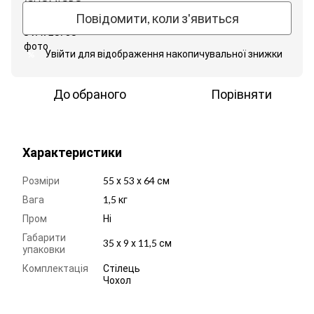
Повідомити, коли з'явиться
Увійти
для відображення накопичувальної знижки
%
До обраного
Порівняти
Характеристики
Розміри
55 х 53 х 64 см
Вага
1,5 кг
Пром
Ні
Габарити
35 х 9 х 11,5 см
упаковки
Комплектація
Стілець
Чохол