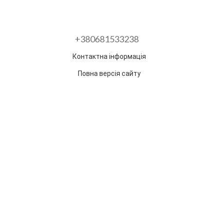
+380681533238
Контактна інформація
Повна версія сайту
Розроблено в ГО "Гільдія змін"
Раз на тиждень ми відправляємо дайджест з
найпопулярнішими статтями та товарами.
Електронна пошта
*
Підписатися
Надано SendPulse