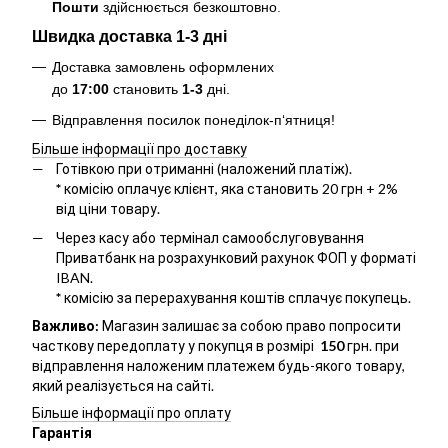
Пошти
здійснюється безкоштовно
.
Швидка доставка 1-3 дні
Доставка замовлень оформлених
до
17:00
становить
1-3
дні.
Відправлення посилок понеділок-п‘ятниця!
Більше інформації про доставку
Готівкою при отриманні (наложений платіж).
*
комісію оплачує клієнт, яка становить 20 грн + 2%
від ціни товару.
Через касу або термінал самообслуговування
Приватбанк на розрахунковий рахунок ФОП у форматі
IBAN.
*
комісію за перерахування коштів сплачує покупець.
Важливо:
Магазин залишає за собою право попросити
часткову передоплату у покупця в розмірі
150
грн. при
відправлення наложеним платежем будь-якого товару,
який реалізується на сайті.
Більше інформації про оплату
Гарантія