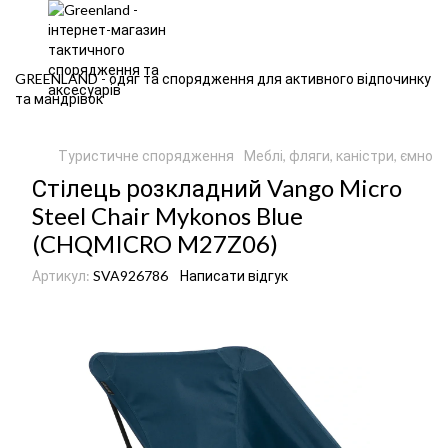
GREENLAND - одяг та спорядження для активного відпочинку
та мандрівок
Туристичне спорядження
Меблі, фляги, каністри, ємност
Стілець розкладний Vango Micro
Steel Chair Mykonos Blue
(CHQMICRO M27Z06)
Артикул:
SVA926786
Написати відгук