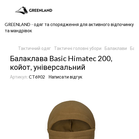
GREENLAND - одяг та спорядження для активного відпочинку
та мандрівок
Тактичний одяг
Тактичні головні убори
Балаклави
Бал
Балаклава Basic Himatec 200,
койот, універсальний
Артикул:
CT6902
Написати відгук