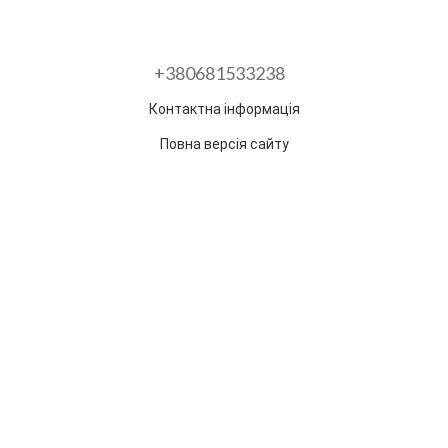
+380681533238
Контактна інформація
Повна версія сайту
Розроблено в ГО "Гільдія змін"
Раз на тиждень ми відправляємо дайджест з
найпопулярнішими статтями та товарами.
Електронна пошта
*
Підписатися
Надано SendPulse