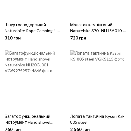
Шнур господарський
Молоток кемпінговий
Naturehike Rope Camping 4 м
Naturehike 370г NH15A010-I
NH19PJ040 dark grey
Orange
310 грн
720 грн
Багатофункціональний
Лопата тактична Kyson KS-
інструмент Hand shovel
805 steel
Naturehike NH20GJ001
760 грн
2 560 грн