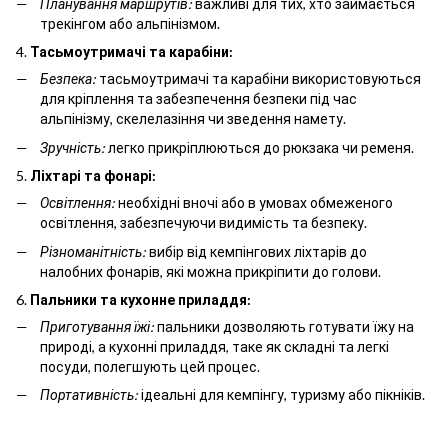
Планування маршрутів:
важливі для тих, хто займається
трекінгом або альпінізмом.
4.
Тасьмоутримачі та карабіни:
Безпека:
тасьмоутримачі та карабіни використовуються
для кріплення та забезпечення безпеки під час
альпінізму, скелелазіння чи зведення намету.
Зручність:
легко прикріплюються до рюкзака чи ременя.
5.
Ліхтарі та фонарі:
Освітлення:
необхідні вночі або в умовах обмеженого
освітлення, забезпечуючи видимість та безпеку.
Різноманітність:
вибір від кемпінгових ліхтарів до
налобних фонарів, які можна прикріпити до голови.
6.
Пальники та кухонне приладдя:
Приготування їжі:
пальники дозволяють готувати їжу на
природі, а кухонні приладдя, таке як складні та легкі
посуди, полегшують цей процес.
Портативність:
ідеальні для кемпінгу, туризму або пікніків.