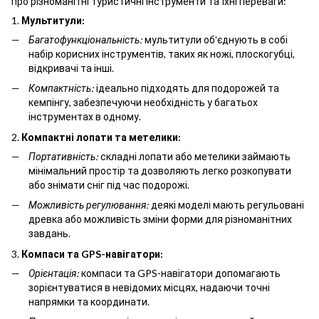
про різноманітні туристичні інструменти та їхні переваги:
1.
Мультитули:
Багатофункціональність:
мультитули об'єднують в собі
набір корисних інструментів, таких як ножі, плоскогубці,
відкривачі та інші.
Компактність:
ідеально підходять для подорожей та
кемпінгу, забезпечуючи необхідність у багатьох
інструментах в одному.
2.
Компактні лопати та метелики:
Портативність:
складні лопати або метелики займають
мінімальний простір та дозволяють легко розкопувати
або знімати сніг під час подорожі.
Можливість регулювання:
деякі моделі мають регульовані
древка або можливість зміни форми для різноманітних
завдань.
3.
Компаси та GPS-навігатори:
Орієнтація:
компаси та GPS-навігатори допомагають
зорієнтуватися в невідомих місцях, надаючи точні
напрямки та координати.