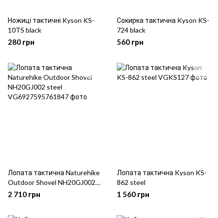
Ножиці тактичні Kyson KS-
Сокирка тактична Kyson KS-
10TS black
724 black
280 грн
560 грн
Лопата тактична Naturehike
Лопата тактична Kyson KS-
Outdoor Shovel NH20GJ002
862 steel
steel
2 710 грн
1 560 грн