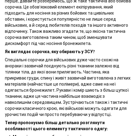
перше, давайте розберемось, що ж таке тактична або бойова
сорочка. Це обов’язковий елемент екіпірування, який
підходить для носіння за різних бойових та цивільних
обставин, і користується популярністю не лише серед
військових, а й серед любителів походів та іншого активного
відпочинку. Також важливо згадати те, що якісна тактична
сорочка виготовлена таким чином, щоб зменшувати
дискомфорт під час носіння бронежилета.
Як виглядає сорочка, яку обирають у ЗСУ?
Спеціальні сорочки для військових дуже часто схожі на
анораки і зазвичай поєднують різні тканини залежно від
тілянки тіла, до якої вони прилягають. Частина, яка
прикриває груди, спину і живіт зазвичай виготовлена з легких
матеріалів (найчастіше це полімери), адже саме на неї
одягається бронежилет. Рукави і комір шиють з більш цупкої
тканини, адже ця частина найбільше взаємодіє з
навколишнім середовищем. Зустрічаються також і тактичні
сорочки класичного крою, які військові можуть одягати для
урочистих подій чи просто перебуваючи у відпустці.
Тепер пропонуємо більш детально розглянути
особливості цього елементу тактичного одягу: