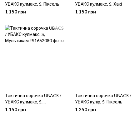
УБАКС кулмакс, S, Піксель
УБАКС кулмакс, S, Хакі
1 150 грн
1 150 грн
Тактична сорочка UBACS /
Тактична сорочка UBACS /
УБАКС кулмакс, S,
УБАКС кулір, S, Піксель
Мультикам
1 150 грн
1 250 грн