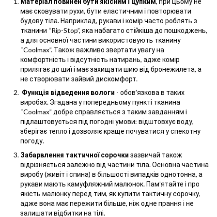
Матеріал повинен бути якісним і цупким
, при цьому не
має сковувати рухи, бути еластичним і повторювати
будову тіла. Наприклад, рукави і комір часто роблять з
тканини “Rip-Stop”, яка набагато стійкіша до пошкоджень,
а для основної частини використовують тканину
“Coolmax”. Також важливо звертати увагу на
комфортність і відсутність натирань, адже комір
прилягає до шиї і має захищати шию від бронежилета, а
не створювати зайвий дискомфорт.
Функція відведення вологи
- обов’язкова в таких
виробах. Згадана у попередньому пункті тканина
“Coolmax” добре справляється з таким завданням і
підлаштовується під погодні умови: відштовхує воду,
зберігає тепло і дозволяє краще почуватися у спекотну
погоду.
Забарвлення тактичної сорочки
зазвичай також
відрізняється залежно від частини тіла. Основна частина
виробу (живіт і спина) в більшості випадків однотонна, а
рукави мають камуфляжний малюнок. Пам’ятайте і про
якість малюнку перед тим, як купити тактичну сорочку,
адже вона має пережити більше, ніж одне прання і не
залишати відбитки на тілі.