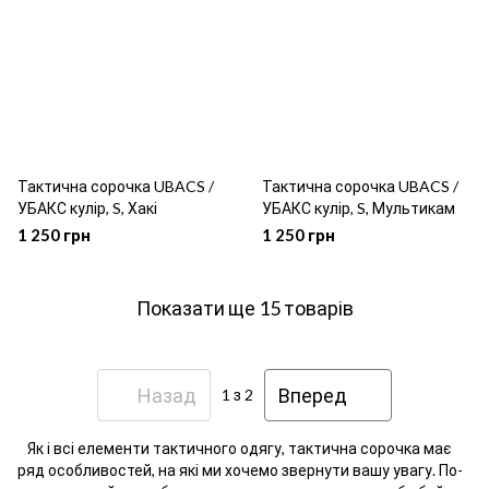
Тактична сорочка UBACS /
Тактична сорочка UBACS /
УБАКС кулір, S, Хакі
УБАКС кулір, S, Мультикам
1 250 грн
1 250 грн
Показати ще 15 товарів
Назад
Вперед
1
з 2
Як і всі елементи тактичного одягу, тактична сорочка має
ряд особливостей, на які ми хочемо звернути вашу увагу. По-