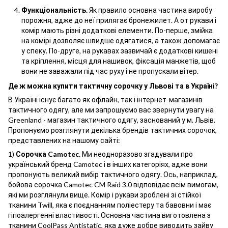
Функціональність.
Як правило основна частина виробу
порожня, адже до неї прилягає бронежилет. А от рукави і
комір мають різні додаткові елементи. По-перше, змійка
на комірі дозволяє швидше одягатися, а також допомагає
у спеку. По-друге, на рукавах зазвичай є додаткові кишені
та кріплення, місця для нашивок, фіксація манжетів, щоб
вони не заважали під час руху і не пропускали вітер.
Де ж можна купити тактичну сорочку у Львові та в Україні?
В Україні існує багато як офлайн, так і інтернет-магазинів
тактичного одягу, але ми запрошуємо вас звернути увагу на
Greenland - магазин тактичного одягу, заснований у м. Львів.
Пропонуємо розглянути декілька брендів тактичних сорочок,
представлених на нашому сайті:
1)
Сорочка Camotec.
Ми неодноразово згадували про
український бренд Camotec і в інших категоріях, адже вони
пропонують великий вибір тактичного одягу. Ось, наприклад,
бойова сорочка Camotec CM Raid 3.0 відповідає всім вимогам,
які ми розглянули вище. Комір і рукави зроблені зі стійкої
тканини Twill, яка є поєднанням поліестеру та бавовни і має
гіпоалергенні властивості. Основна частина виготовлена з
тканини CoolPass Antistatic, яка дуже добре виводить зайву