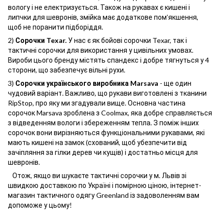
вологу і не електризується. Також на рукавах є кишені і
липчки для шевронів, змійка має додаткове пом’якшення,
щоб не поранити підборіддя.
2)
Сорочки Texar.
У нас є як бойові сорочки Texar, так і
тактичні сорочки для використання у цивільних умовах.
Вироби цього бренду містять спандекс і добре тягнуться у 4
сторони, що забезпечує вільні рухи.
3)
Сорочки українського виробника Marsava
- ще один
чудовий варіант. Важливо, що рукави виготовлені з тканини
RipStop, про яку ми згадували вище. Основна частина
сорочок Marsava зроблена з Coolmax, яка добре справляється
з відведенням вологи і збереженням тепла. З поміж інших
сорочок вони вирізняються функціональними рукавами, які
мають кишені на замок (схований, щоб убезпечити від
зачіпляння за гілки дерев чи кущів) і достатньо місця для
шевронів.
Отож, якщо ви шукаєте тактичні сорочки у м. Львів зі
швидкою доставкою по Україні і помірною ціною, інтернет-
магазин тактичного одягу Greenland із задоволенням вам
допоможе у цьому!