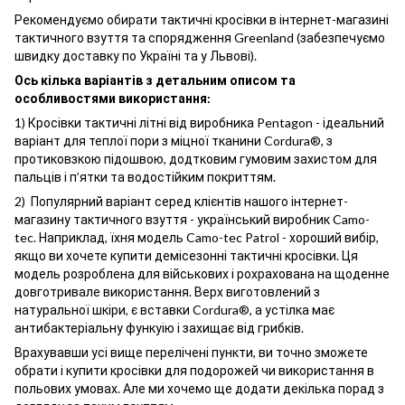
Рекомендуємо обирати тактичні кросівки в інтернет-магазині
тактичного взуття та спорядження Greenland (забезпечуємо
швидку доставку по Україні та у Львові).
Ось кілька варіантів з детальним описом та
особливостями використання:
1) Кросівки тактичні літні
від виробника Pentagon - ідеальний
варіант для теплої пори з міцної тканини Cordura
®
, з
протиковзкою підошвою, додтковим гумовим захистом для
пальців і п’ятки та водостійким покриттям.
2) Популярний варіант серед клієнтів нашого інтернет-
магазину тактичного взуття - український виробник Camo-
tec. Наприклад, їхня модель Camo-tec Patrol - хороший вибір,
якщо ви хочете купити демісезонні тактичні кросівки. Ця
модель розроблена для військових і рохрахована на щоденне
довготривале використання. Верх виготовлений з
натуральної шкіри, є вставки Cordura
®
, а устілка має
антибактеріальну функуію і захищає від грибків.
Врахувавши усі вище перелічені пункти, ви точно зможете
обрати і купити кросівки для подорожей чи використання в
польових умовах. Але ми хочемо ще додати декілька порад з