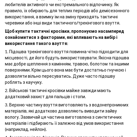
любителів активного чи екстремального відпочинку. Як
правило, їх обирають для теплих періодів або демісезонного
використання, а взимку їм на зміну приходять тактичні
черевики або інші види тактичного
/
трекінгового взуття.
Щоб купити тактичні кросівки, пропонуємо насамперед
ознайомитися з факторами, які впливають на вибір і
використання такого взуття:
1. Підошва трекінгового взуття повинна чітко підходити для
місцевості, де його будуть використовувати. Якісна підошва
має добре щеплення з камінням, травою, болотом та іншими
поверхнями. Крім цього вона має бути достатньо гнучкою і
дозволяти вільно пересуватись. Дуже часто підошву
роблять з каучуку.
2.
Військові тактичні кросівки майже завжди мають
додатковий захист для пальців і стопи.
3. Верхню частину взуття виготовляють з водонепроникних
матеріалів, які додатково дозволяють виводити зайву
вологу. Зазвичай ця частина виготовлена з синтетичних
матеріалів і підбирають її залежно від умов використання
(наприклад, нейлон).