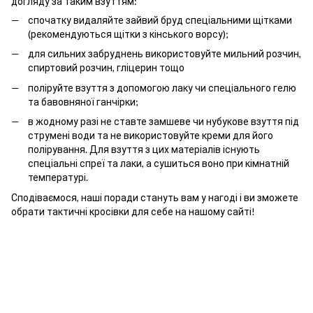
догляду за таким взуттям:
спочатку видаляйте зайвий бруд спеціальними щітками
(рекомендуються щітки з кінського ворсу);
для сильних забруднень використовуйте мильний розчин,
спиртовий розчин, гліцерин тощо
поліруйте взуття з допомогою лаку чи спеціального гелю
та бавовняної ганчірки;
в жодному разі не ставте замшеве чи нубукове взуття під
струмені води та не використовуйте креми для його
полірування. Для взуття з цих матеріалів існують
спеціальні спреї та лаки, а сушиться воно при кімнатній
температурі.
Сподіваємося, наші поради стануть вам у нагоді і ви зможете
обрати тактичні кросівки для себе на нашому сайті!