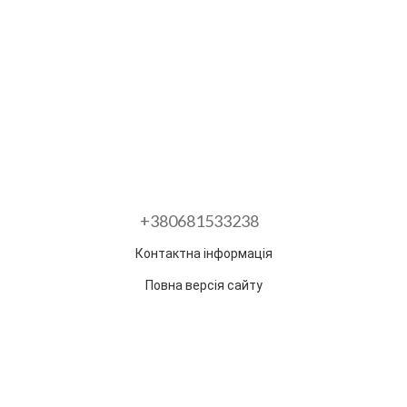
+380681533238
Контактна інформація
Повна версія сайту
Розроблено в ГО "Гільдія змін"