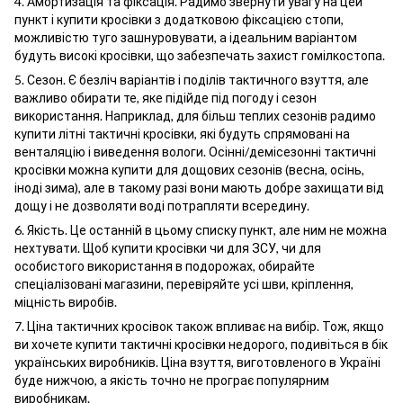
4. Амортизація та фіксація. Радимо звернути увагу на цей
пункт і купити кросівки з додатковою фіксацією стопи,
можливістю туго зашнуровувати, а ідеальним варіантом
будуть високі кросівки, що забезпечать захист гомілкостопа.
5. Сезон. Є безліч варіантів і поділів тактичного взуття, але
важливо обирати те, яке підійде під погоду і сезон
використання. Наприклад, для більш теплих сезонів радимо
купити літні тактичні кросівки, які будуть спрямовані на
венталяцію і виведення вологи. Осінні/демісезонні тактичні
кросівки
можна купити для дощових сезонів (весна, осінь,
іноді зима), але в такому разі вони мають добре захищати від
дощу і не дозволяти воді потрапляти всередину.
6. Якість. Це останній в цьому списку пункт, але ним не можна
нехтувати. Щоб купити кросівки чи для ЗСУ, чи для
особистого використання в подорожах, обирайте
спеціалізовані магазини, перевіряйте усі шви, кріплення,
міцність виробів.
7. Ціна тактичних кросівок також впливає на вибір. Тож, якщо
ви хочете купити тактичні кросівки недорого, подивіться в бік
українських виробників. Ціна взуття, виготовленого в Україні
буде нижчою, а якість точно не програє популярним
виробникам.