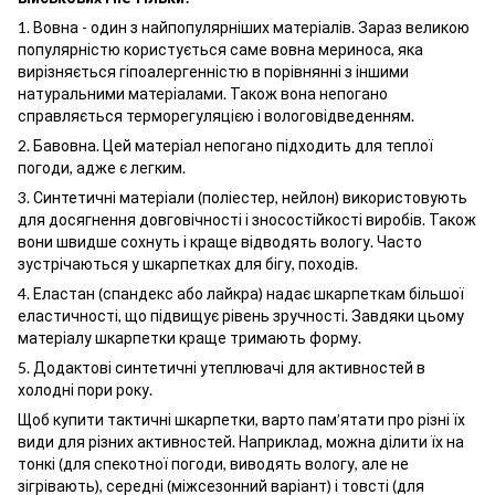
1. Вовна - один з найпопулярніших матеріалів. Зараз великою
популярністю користується саме вовна мериноса, яка
вирізняється гіпоалергенністю в порівнянні з іншими
натуральними матеріалами. Також вона непогано
справляється терморегуляцією і вологовідведенням.
2. Бавовна. Цей матеріал непогано підходить для теплої
погоди, адже є легким.
3. Синтетичні матеріали (поліестер, нейлон) використовують
для досягнення довговічності і зносостійкості виробів. Також
вони швидше сохнуть і краще відводять вологу. Часто
зустрічаються у шкарпетках для бігу, походів.
4. Еластан (спандекс або лайкра) надає шкарпеткам більшої
еластичності, що підвищує рівень зручності. Завдяки цьому
матеріалу шкарпетки краще тримають форму.
5. Додактові синтетичні утеплювачі для активностей в
холодні пори року.
Щоб купити тактичні шкарпетки, варто пам’ятати про різні їх
види для різних активностей. Наприклад, можна ділити їх на
тонкі (для спекотної погоди, виводять вологу, але не
зігрівають), середні (міжсезонний варіант) і товсті (для