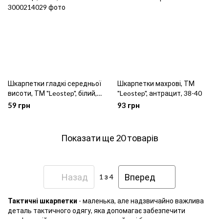
Шкарпетки гладкі середньої
Шкарпетки махрові, ТМ
висоти, ТМ "Leostep", білий,
"Leostep", антрацит, 38-40
38-40
59 грн
93 грн
Показати ще 20 товарів
Назад
Вперед
1
з 4
Тактичні шкарпетки
- маленька, але надзвичайно важлива
деталь тактичного одягу, яка допомагає забезпечити