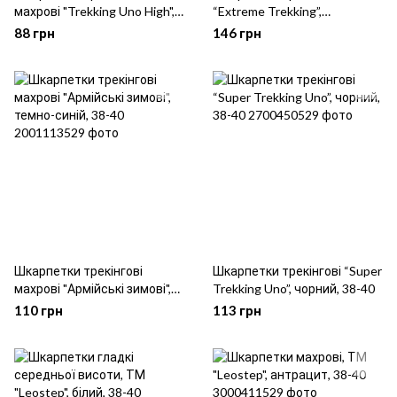
махрові "Trekking Uno High",
“Extreme Trekking”,
чорний, 38-40
оливковий, 38-40
88 грн
146 грн
Шкарпетки трекінгові
Шкарпетки трекінгові “Super
махрові "Армійські зимові",
Trekking Uno”, чорний, 38-40
темно-синій, 38-40
110 грн
113 грн