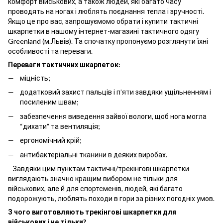
комфорт військових, а також людей, які багато часу
проводять на ногах і люблять поєднання тепла і зручності.
Якщо це про вас, запрошуємомо обрати і купити тактичні
шкарпетки в нашому інтернет-магазині тактичного одягу
Greenland (м.Львів). Та спочатку пропонуємо розглянути їхні
особливості та переваги.
Переваги тактичних шкарпеток:
міцність;
додатковий захист пальців і п’яти завдяки ущільненням і
посиленим швам;
забезпечення виведення зайвої вологи, щоб нога могла
“дихати” та вентиляція;
ергономічний крій;
антибактеріальні тканини в деяких виробах.
Завдяки цим пунктам тактичні/трекінгові шкарпетки
виглядають значно кращим вибором не тільки для
військових, але й для спортсменів, людей, які багато
подорожують, люблять походи в гори за різних погодніх умов.
З чого виготовляють трекінгові шкарпетки для
військових і не тільки?