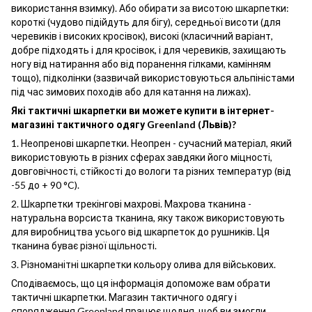
використання взимку). Або обирати за висотою шкарпетки:
короткі (чудово підійдуть для бігу), середньої висоти (для
черевиків і високих кросівок), високі (класичний варіант,
добре підходять і для кросівок, і для черевиків, захищають
ногу від натирання або від поранення гілками, камінням
тощо), підколінки (зазвичай використовуються альпіністами
під час зимових походів або для катання на лижах).
Які тактичні шкарпетки ви можете купити в інтернет-
магазині тактичного одягу Greenland (Львів)?
1. Неопренові шкарпетки. Неопрен - сучасний матеріал, який
використовують в різних сферах завдяки його міцності,
довговічності, стійкості до вологи та різних температур (від
-55 до + 90 °C).
2. Шкарпетки трекінгові махрові. Махрова тканина -
натуральна ворсиста тканина, яку також використовують
для виробництва усього від шкарпеток до рушників. Ця
тканина буває різної щільності.
3. Різноманітні шкарпетки кольору олива для військових.
Сподіваємось, що ця інформація допоможе вам обрати
тактичні шкарпетки. Магазин тактичного одягу і
спорядження Greenland працює щодня, щоб ви змогли