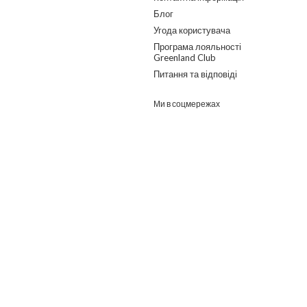
Блог
Угода користувача
Програма лояльності
Greenland Club
Питання та відповіді
Ми в соцмережах
Розроблено в ГО "Гільдія змін"
о дайджест з найпопулярнішими статтями та товарами.