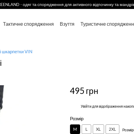
EENLAND - одяг та спорядження для активного відпочинку та мандрі
Тактичне спорядження
Взуття
Туристичне спорядженн
і шкарпетки VIN
і
495 грн
%
Увійти
для відображення накоп
Розмір
M
L
XL
2XL
Розмір