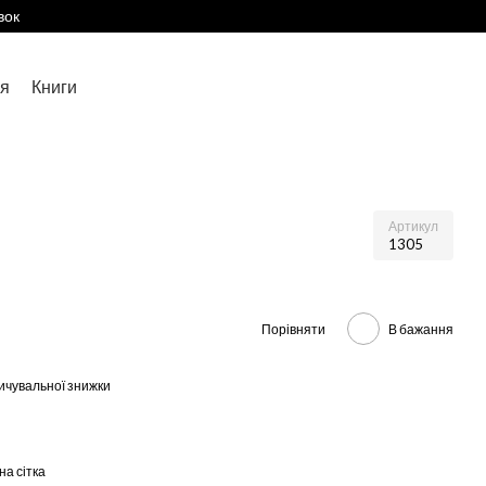
вок
я
Книги
Артикул
1305
Порівняти
В бажання
ичувальної знижки
на сітка