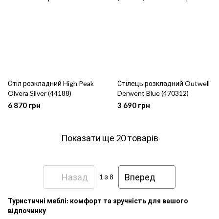
Стіл розкладний High Peak
Стілець розкладний Outwell
Olvera Silver (44188)
Derwent Blue (470312)
6 870 грн
3 690 грн
Показати ще 20 товарів
Назад
Вперед
1
з 8
Туристичні меблі: комфорт та зручність для вашого
відпочинку