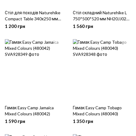
Стіл для походів Naturehike
Стіл складний Naturehike L
Compact Table 340х250 мм
750*500*520 мм NH20JJ020
NH17Z001-L Grey
Black
1 200 грн
1 560 грн
Гамак Easy Camp Jamaica
Гамак Easy Camp Tobago
Mixed Colours (480042)
Mixed Colours (480040)
1 590 грн
1 350 грн