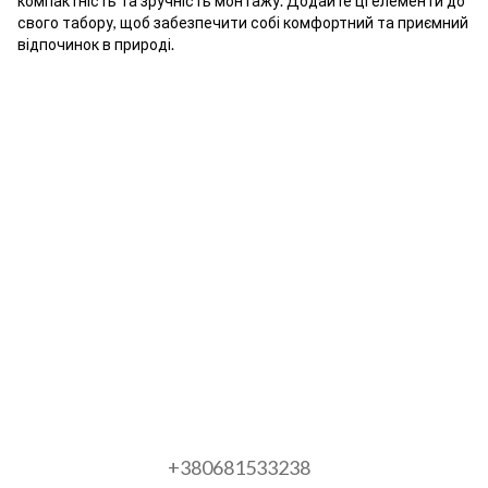
компактність та зручність монтажу. Додайте ці елементи до
свого табору, щоб забезпечити собі комфортний та приємний
відпочинок в природі.
+380681533238