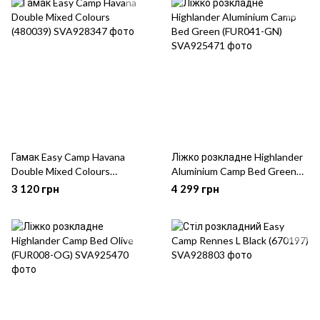
Гамак Easy Camp Havana
Ліжко розкладне Highlander
Double Mixed Colours
Aluminium Camp Bed Green
(480039)
(FUR041-GN)
3 120 грн
4 299 грн