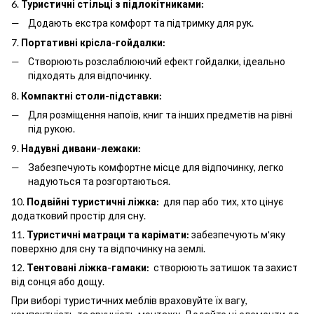
6.
Туристичні стільці з підлокітниками:
Додають екстра комфорт та підтримку для рук.
7.
Портативні крісла-гойдалки:
Створюють розслаблюючий ефект гойдалки, ідеально
підходять для відпочинку.
8.
Компактні столи-підставки:
Для розміщення напоїв, книг та інших предметів на рівні
під рукою.
9.
Надувні дивани-лежаки:
Забезпечують комфортне місце для відпочинку, легко
надуються та розгортаються.
10.
Подвійні туристичні ліжка:
для пар або тих, хто цінує
додатковий простір для сну.
11.
Туристичні матраци та карімати:
забезпечують м'яку
поверхню для сну та відпочинку на землі.
12.
Тентовані ліжка-гамаки:
створюють затишок та захист
від сонця або дощу.
При виборі туристичних меблів враховуйте їх вагу,