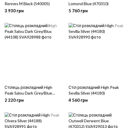
Rennes M Black (540005)
Lomond Blue (470310)
3 930 грн
5 760 грн
Стілець розкладний High
Стіл розкладний High Peak
Peak Salou Dark Grey/Blue
Sevilla Silver (44180)
(44108)
2 220 грн
4 560 грн