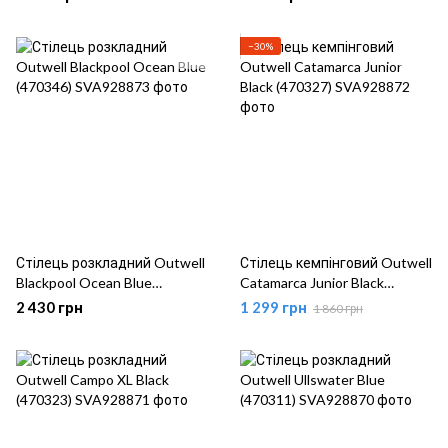
−30%
Стілець розкладний Outwell
Стілець кемпінговий Outwell
Blackpool Ocean Blue
Catamarca Junior Black
(470346)
(470327)
2 430 грн
1 299 грн
1 860 грн