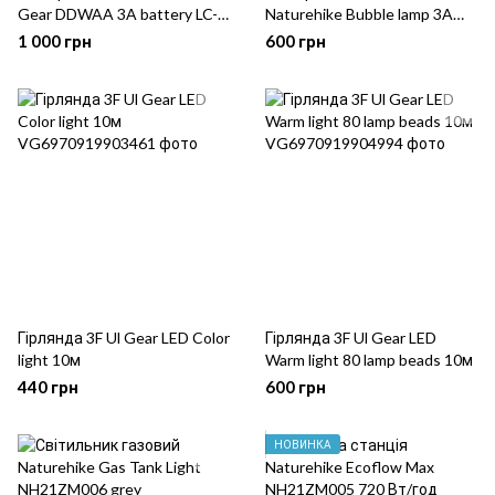
Gear DDWAA 3A battery LC-
Naturehike Bubble lamp 3A
DDW white
battery NH21ZM002 wood
1 000 грн
600 грн
grain
Гірлянда 3F Ul Gear LED Color
Гірлянда 3F Ul Gear LED
light 10м
Warm light 80 lamp beads 10м
440 грн
600 грн
НОВИНКА