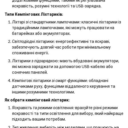
додатковими функціями, такими як регульована
яскравість, розумні технології та USB-зарядка.
Типи Кемпінгових Ліхтариків:
Ліхтарі зі стандартними лампочками:
класичні ліхтарики із
традиційними лампочками, які можуть працювати на
батарейках або акумуляторах.
Світлодіодні ліхтарики:
енергоефективні та яскраві,
забезпечують довгий час роботи при мінімальному
споживанні енергії.
Ліхтарики з підзарядкою:
мають вбудовані акумулятори,
які можна заряджати за допомогою USB-кабелю або
сонячних панелей.
Кемпінгові ліхтарики зі смарт-функціями:
обладнані
датчиками руху, функціями віддаленого керування та
іншими розумними технологіями.
Як обрати кемпінговий ліхтарик:
Яскравість та режими освітлення:
врахуйте різні режими
яскравості та типи освітлення для вибору, який найкраще
підходить вашим потребам.
Тип живлення:
виберіть між моделями, що працюють на