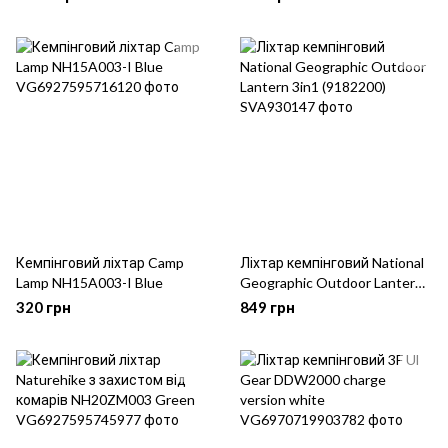
Кемпінговий ліхтар Camp
Ліхтар кемпінговий National
Lamp NH15A003-I Blue
Geographic Outdoor Lantern
3in1 (9182200)
320 грн
849 грн