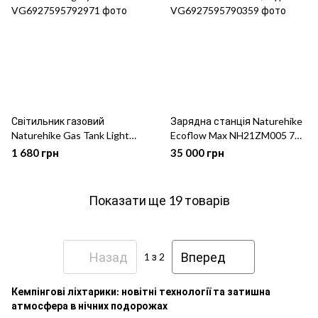
Світильник газовий
Зарядна станція Naturehike
Naturehike Gas Tank Light
Ecoflow Max NH21ZM005 720
NH21ZM006 grey
Вт/год
1 680 грн
35 000 грн
Показати ще 19 товарів
Назад
Вперед
1
з 2
Кемпінгові ліхтарики: новітні технології та затишна
атмосфера в нічних подорожах