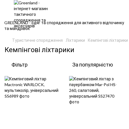
GREENLAND - одяг та спорядження для активного відпочинку
та мандрівок
Туристичне спорядження
Ліхтарики
Кемпінгові ліхтарики
Кемпінгові ліхтарики
Фільтр
За популярністю