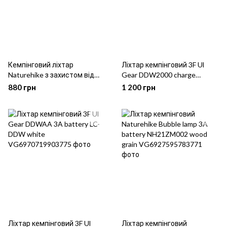
Кемпінговий ліхтар
Ліхтар кемпінговий 3F Ul
Naturehike з захистом від
Gear DDW2000 charge
комарів NH20ZM003 Green
version white
880 грн
1 200 грн
Ліхтар кемпінговий 3F Ul
Ліхтар кемпінговий