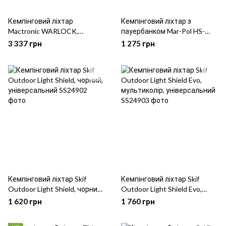
Кемпінговий ліхтар
Кемпінговий ліхтар з
Mactronic WARLOCK,
пауербанком Mar-Pol HS-
мультиколір, універсальний
260, салатовий,
3 337 грн
1 275 грн
універсальний
Кемпінговий ліхтар Skif
Кемпінговий ліхтар Skif
Outdoor Light Shield, чорний,
Outdoor Light Shield Evo,
універсальний
мультиколір, універсальний
1 620 грн
1 760 грн