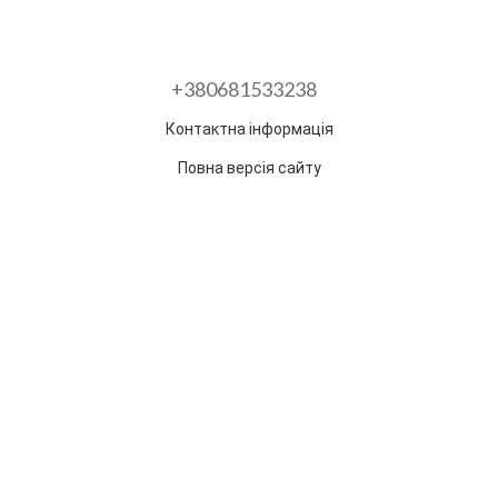
+380681533238
Контактна інформація
Повна версія сайту
Розроблено в ГО "Гільдія змін"
Раз на тиждень ми відправляємо дайджест з
найпопулярнішими статтями та товарами.
Електронна пошта
*
Підписатися
Надано SendPulse