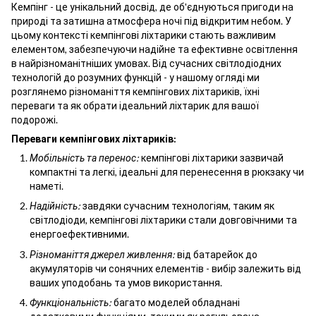
Кемпінг - це унікальний досвід, де об'єднуються пригоди на
природі та затишна атмосфера ночі під відкритим небом. У
цьому контексті кемпінгові ліхтарики стають важливим
елементом, забезпечуючи надійне та ефективне освітлення
в найрізноманітніших умовах. Від сучасних світлодіодних
технологій до розумних функцій - у нашому огляді ми
розглянемо різноманіття кемпінгових ліхтариків, їхні
переваги та як обрати ідеальний ліхтарик для вашої
подорожі.
Переваги кемпінгових ліхтариків:
Мобільність та перенос:
кемпінгові ліхтарики зазвичай
компактні та легкі, ідеальні для перенесення в рюкзаку чи
наметі.
Надійність:
завдяки сучасним технологіям, таким як
світлодіоди, кемпінгові ліхтарики стали довговічними та
енергоефективними.
Різноманіття джерел живлення:
від батарейок до
акумуляторів чи сонячних елементів - вибір залежить від
ваших уподобань та умов використання.
Функціональність:
багато моделей обладнані