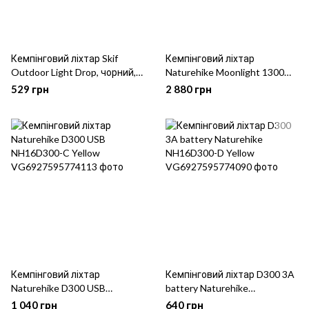
Кемпінговий ліхтар Skif
Кемпінговий ліхтар
Outdoor Light Drop, чорний,
Naturehike Moonlight 1300
універсальний
9000mAh NH18Y001-A White
529 грн
2 880 грн
Кемпінговий ліхтар
Кемпінговий ліхтар D300 3A
Naturehike D300 USB
battery Naturehike
NH16D300-C Yellow
NH16D300-D Yellow
1 040 грн
640 грн