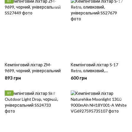
ХІТ
Кемпінговий ліхтар ZM-
Кемпінговий ліхтар S-17
9699, чорний, універсальний
Retro, оливковий,
універсальний
893 грн
600 грн
ХІТ