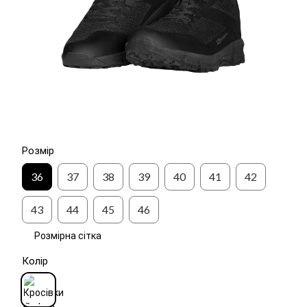
Розмір
36
37
38
39
40
41
42
43
44
45
46
Розмірна сітка
Колір