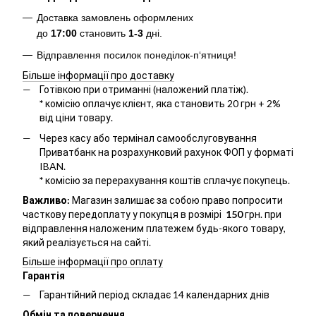
Доставка замовлень оформлених
до
17:00
становить
1-3
дні.
Відправлення посилок понеділок-п‘ятниця!
Більше інформації про доставку
Готівкою при отриманні (наложений платіж).
*
комісію оплачує клієнт, яка становить 20 грн + 2%
від ціни товару.
Через касу або термінал самообслуговування
Приватбанк на розрахунковий рахунок ФОП у форматі
IBAN.
*
комісію за перерахування коштів сплачує покупець.
Важливо:
Магазин залишає за собою право попросити
часткову передоплату у покупця в розмірі
150
грн. при
відправлення наложеним платежем будь-якого товару,
який реалізується на сайті.
Більше інформації про оплату
Гарантія
Гарантійний період складає 14 календарних днів
Обмін та повернення