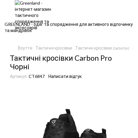
GREENLAND - одяг та спорядження для активного відпочинку
та мандрівок
Взуття
Тактичні кросівки
Тактичні кросівки сamotec
Кр
Тактичні кросівки Carbon Pro
Чорні
Артикул:
CT6847
Написати відгук