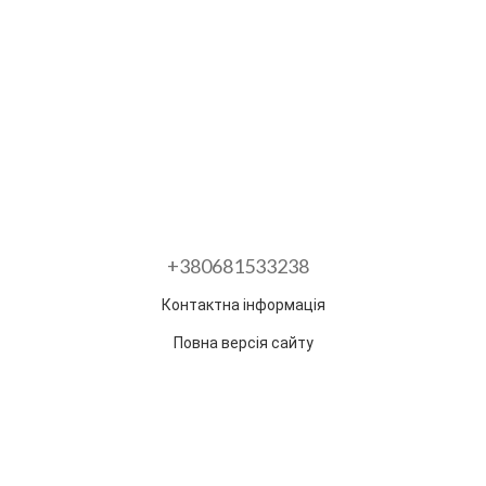
+380681533238
Контактна інформація
Повна версія сайту
Розроблено в ГО "Гільдія змін"