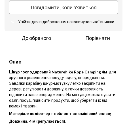
Повідомити, коли з'явиться
Увійти
для відображення накопичувальної знижки
%
До обраного
Порівняти
Опис
Шнур господарський Naturehike Rope Camping 4м
для
зручного розміщення посуду, одягу, спорядження.
Завдяки карабіну шнур-мотузку легко закріпити на
дереві, регулювати довжину, а гачки дозволяють
підвісити ваше спорядження. На мотузці можна сушити
одяг, посуд, підвісити продукти, щоб уберегти їх від
комах і тварин.
Матеріал: поліестер + нейлон + алюмінієвий сплав;
Довжина: 4 м (регулюється);