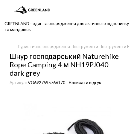
GREENLAND - одяг та спорядження для активного відпочинку
та мандрівок
Туристичне спорядження
Інструменти
Інструменти Nat
Шнур господарський Naturehike
Rope Camping 4 м NH19PJ040
dark grey
Артикул:
VG6927595766170
Написати відгук