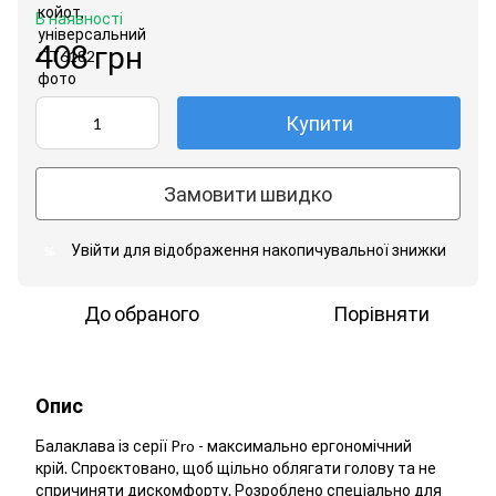
В наявності
408 грн
Купити
Замовити швидко
Увійти
для відображення накопичувальної знижки
%
До обраного
Порівняти
Опис
Балаклава із серії Pro - максимально ергономічний
крій. Спроєктовано, щоб щільно облягати голову та не
спричиняти дискомфорту. Розроблено спеціально для