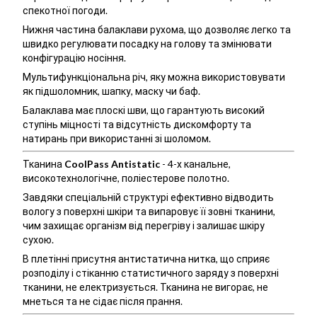
спекотної погоди.
Нижня частина балаклави рухома, що дозволяє легко та
швидко регулювати посадку на голову та змінювати
конфігурацію носіння.
Мультифункціональна річ, яку можна використовувати
як підшоломник, шапку, маску чи баф.
Балаклава має плоскі шви, що гарантують високий
ступінь міцності та відсутність дискомфорту та
натирань при використанні зі шоломом.
Тканина
CoolPass Antistatic
- 4-х канальне,
високотехнологічне, поліестерове полотно.
Завдяки спеціальній структурі ефективно відводить
вологу з поверхні шкіри та випаровує її зовні тканини,
чим захищає організм від перегріву і залишає шкіру
сухою.
В плетінні присутня антистатична нитка, що сприяє
розподілу і стіканню статистичного заряду з поверхні
тканини, не електризується. Тканина не вигорає, не
мнеться та не сідає після прання.