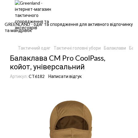
GREENLAND - одяг та спорядження для активного відпочинку
та мандрівок
Тактичний одяг
Тактичні головні убори
Балаклави
Бал
Балаклава CM Pro CoolPass,
койот, універсальний
Артикул:
CT6182
Написати відгук