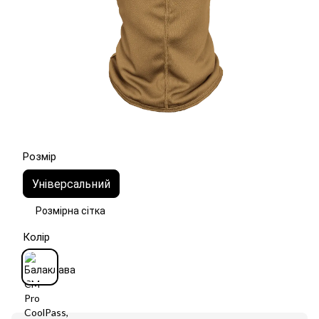
Розмір
Універсальний
Розмірна сітка
Колір