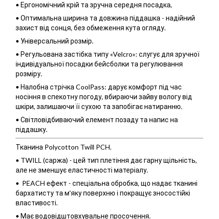
• Ергономічний крій та зручна середня посадка,
• Оптимальна ширина та довжина піддашка - надійний
захист від сонця, без обмеження кута огляду.
• Універсальний розмір.
• Регульована застібка типу «Velcro»: слугує для зручної
індивідуальної посадки бейсболки та регулювання
розміру.
• Налобна стрічка CoolPass: дарує комфорт під час
носіння в спекотну погоду, вбираючи зайву вологу від
шкіри, залишаючи її сухою та запобігає натиранню.
• Світловідбиваючий елемент позаду та напис на
піддашку.
Тканина Polycotton Twill PCH.
• TWILL (саржа) - цей тип плетіння дає гарну щільність,
але не зменшує еластичності матеріалу.
• PEACH ефект - спеціальна обробка, що надає тканині
бархатисту та м'яку поверхню і покращує зносостійкі
властивості.
• Має водовідштовхувальне просочення.