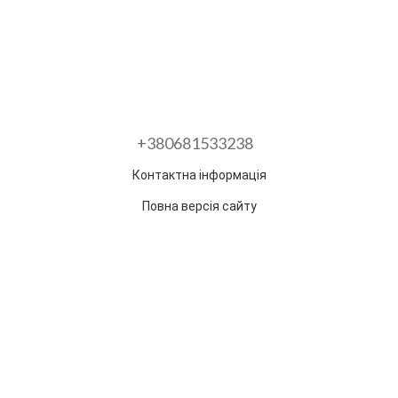
+380681533238
Контактна інформація
Повна версія сайту
Розроблено в ГО "Гільдія змін"
Раз на тиждень ми відправляємо дайджест з
найпопулярнішими статтями та товарами.
Електронна пошта
*