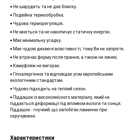
• Не шарудить та не дає блиску.
• Подвійна термообробка.
• Чудова терморегуляція.
• Не мнеться та не накопичує статичну енергію.
• Має мінімальну усадку.
• Має чудові дихаючі властивості, тому Ви не запрієте.
• Не втрачає форму після прання, а також не линяє.
• Камуфляж не вигорає.
• Гіпоалергенна та відповідає усім європейським
екологічним стандартам.
• Чудово підходить на теплий сезон.
• Піддашок із високоякісного матеріалу, який не
піддається деформації під впливом вологи та сонця.
Піддашок - гнучкий, що запобігає ламанню при
скручуванні.
Характеристики