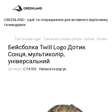
GREENLAND - одяг та спорядження для активного відпочинку
та мандрівок
Тактичний одяг
Тактичні головні убори
Кепки
Кепки сa
Бейсболка Twill Logo Дотик
Сонця, мультиколір,
універсальний
Артикул:
CT4703
Написати відгук