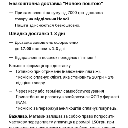
Безкоштовна доставка "Новою поштою"
При замовленні на суму від 7000 грн. доставка
товару
на відділення Нової
Пошти
здійснюється безкоштовно
.
Швидка доставка 1-3 дні
Доставка замовлень оформлених
до
17:00
становить
1-3
дні.
Відправлення посилок понеділок-п‘ятниця!
Більше інформації про доставку
Готівкою при отриманні (наложений платіж).
*
комісію оплачує клієнт, яка становить 20 грн + 2%
від ціни товару.
Через касу або термінал самообслуговування
Приватбанк на розрахунковий рахунок ФОП у форматі
IBAN.
*
комісію за перерахування коштів сплачує покупець.
Важливо:
Магазин залишає за собою право попросити
часткову передоплату у покупця в розмірі
150
грн. при
відправлення наложеним платежем будь-якого товару,