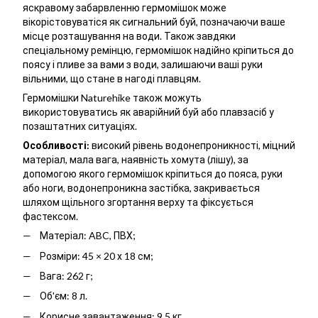
яскравому забарвленню гермомішок може
вікорістовуватіся як сигнальний буй, позначаючи ваше
місце розташування на води. Також завдяки
спеціальному ремінцю, гермомішок надійно кріпиться до
поясу і пливе за вами з води, залишаючи ваші руки
вільними, що стане в нагоді плавцям.
Гермомішки Naturehike також можуть
використовуватись як аварійний буй або плавзасіб у
позаштатних ситуаціях.
Особливості:
високий рівень водонепроникності, міцний
матеріал, мала вага, наявність хомута (лішу), за
допомогою якого гермомішок кріпиться до пояса, руки
або ноги, водонепроникна застібка, закривається
шляхом щільного згортання верху та фіксується
фастексом.
Матеріал: ABC, ПВХ;
Розміри: 45 × 20 х 18 см;
Вага: 262 г;
Об'єм: 8 л.
Корисне завантаження: 9.5 кг