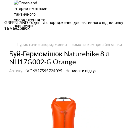
GREENLAND - одяг та спорядження для активного відпочинку
та мандрівок
Туристичне спорядження
Гермо та компресійні мішки
Г
Буй-Гермомішок Naturehike 8 л
NH17G002-G Orange
Артикул:
VG6927595724095
Написати відгук