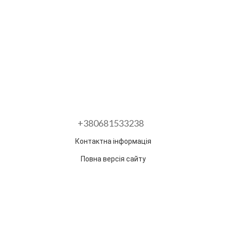
+380681533238
Контактна інформація
Повна версія сайту
Розроблено в ГО "Гільдія змін"