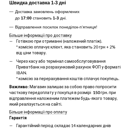
Швидка доставка 1-3 дні
Доставка замовлень оформлених
до
17:00
становить
1-3
дні.
Відправлення посилок понеділок-п‘ятниця!
Більше інформації про доставку
Готівкою при отриманні (наложений платіж).
*
комісію оплачує клієнт, яка становить 20 грн + 2%
від ціни товару.
Через касу або термінал самообслуговування
Приватбанк на розрахунковий рахунок ФОП у форматі
IBAN.
*
комісію за перерахування коштів сплачує покупець.
Важливо:
Магазин залишає за собою право попросити
часткову передоплату у покупця в розмірі
150
грн. при
відправлення наложеним платежем будь-якого товару,
який реалізується на сайті.
Більше інформації про оплату
Гарантія
Гарантійний період складає 14 календарних днів