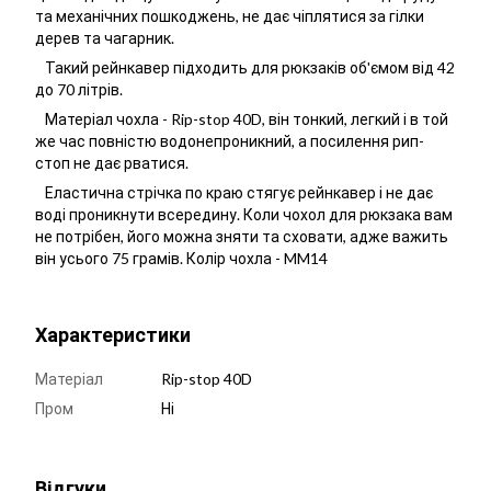
та механічних пошкоджень, не дає чіплятися за гілки
дерев та чагарник.
Такий рейнкавер підходить для рюкзаків об'ємом від 42
до 70 літрів.
Матеріал чохла - Rip-stop 40D, він тонкий, легкий і в той
же час повністю водонепроникний, а посилення рип-
стоп не дає рватися.
Еластична стрічка по краю стягує рейнкавер і не дає
воді проникнути всередину. Коли чохол для рюкзака вам
не потрібен, його можна зняти та сховати, адже важить
він усього 75 грамів. Колір чохла - MM14
Характеристики
Матеріал
Rip-stop 40D
Пром
Ні
Відгуки