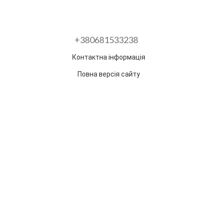
+380681533238
Контактна інформація
Повна версія сайту
Розроблено в ГО "Гільдія змін"
Раз на тиждень ми відправляємо дайджест з
найпопулярнішими статтями та товарами.
Електронна пошта
*
Підписатися
Надано SendPulse