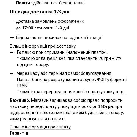
Пошти
здійснюється безкоштовно
.
Швидка доставка 1-3 дні
Доставка замовлень оформлених
до
17:00
становить
1-3
дні.
Відправлення посилок понеділок-п‘ятниця!
Більше інформації про доставку
Готівкою при отриманні (наложений платіж).
*
комісію оплачує клієнт, яка становить 20 грн + 2%
від ціни товару.
Через касу або термінал самообслуговування
Приватбанк на розрахунковий рахунок ФОП у форматі
IBAN.
*
комісію за перерахування коштів сплачує покупець.
Важливо:
Магазин залишає за собою право попросити
часткову передоплату у покупця в розмірі
150
грн. при
відправлення наложеним платежем будь-якого товару,
який реалізується на сайті.
Більше інформації про оплату
Гарантія