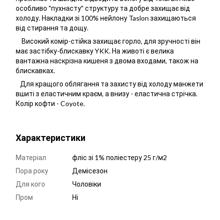
особливо "пухнасту" структуру та добре захищає від
холоду. Накладки зі 100% нейлону Taslon захищаються
від стирання та дощу.
Високий комір-стійка захищає горло, для зручності він
має застібку-блискавку YKK. На животі є велика
вантажна наскрізна кишеня з двома входами, також на
блискавках.
Для кращого облягання та захисту від холоду манжети
вшиті з еластичним краєм, а внизу - еластична стрічка.
Колір кофти - Coyote.
Характеристики
Матеріал
фліс зі 1% поліестеру 25 г/м2
Пора року
Демісезон
Для кого
Чоловіки
Пром
Ні