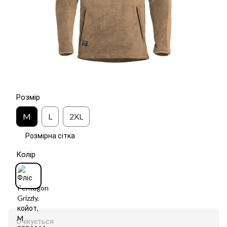
Розмір
M
L
2XL
Розмірна сітка
Колір
Очікується