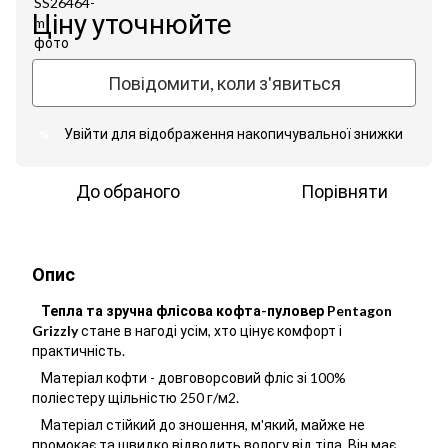
Ціну уточнюйте
Повідомити, коли з'явиться
Увійти
для відображення накопичувальної знижки
%
До обраного
Порівняти
Опис
Тепла та зручна флісова кофта-пуловер Pentagon
Grizzly
стане в нагоді усім, хто цінує комфорт і
практичність.
Матеріал кофти - довговорсовий фліс зі 100%
поліестеру щільністю 250 г/м2.
Матеріал стійкий до зношення, м'який, майже не
промокає та швидко відводить вологу від тіла. Він має