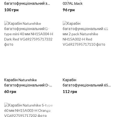
багатофункціональний з
037AL black
муфтою Naturehike D-type
100 грн
96 грн
80 мм NH15A008-D Green
Карабін Naturehike
Карабін
багатофункціональний D-
багатофункціональний 65
type mini 40 мм NH15A004-H
мм 2 pack Naturehike
60 грн
112 грн
Dark Red
NH15A002-H Red