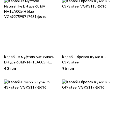
Карабін з муфтою Naturehike
Карабін-брелок Kyson KS-
D-type 60 мм NH15A005-H
037S steel
blue
40 грн
96 грн