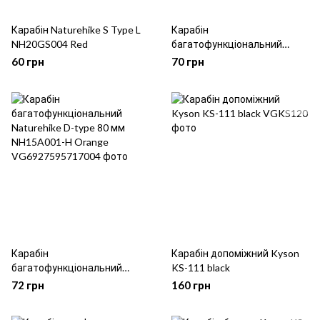
Карабін Naturehike S Type L
Карабін
NH20GS004 Red
багатофункціональний
Naturehike D-type 80 мм
60 грн
70 грн
NH15A001-H Blue
Карабін
Карабін допоміжний Kyson
багатофункціональний
KS-111 black
Naturehike D-type 80 мм
72 грн
160 грн
NH15A001-H Orange