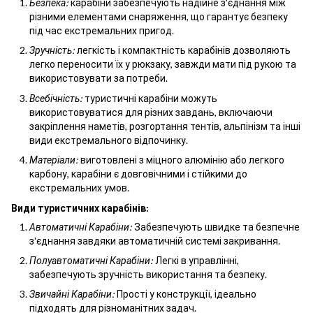
Безпека:
карабіни забезпечують надійне з'єднання між
різними елементами снаряження, що гарантує безпеку
під час екстремальних пригод.
Зручність:
легкість і компактність карабінів дозволяють
легко переносити їх у рюкзаку, завжди мати під рукою та
використовувати за потреби.
Всебічність:
туристичні карабіни можуть
використовуватися для різних завдань, включаючи
закріплення наметів, розгортання тентів, альпінізм та інші
види екстремального відпочинку.
Матеріали:
виготовлені з міцного алюмінію або легкого
карбону, карабіни є довговічними і стійкими до
екстремальних умов.
Види туристичних карабінів:
Автоматичні Карабіни:
Забезпечують швидке та безпечне
з'єднання завдяки автоматичній системі закривання.
Полуавтоматичні Карабіни:
Легкі в управлінні,
забезпечують зручність використання та безпеку.
Звичайні Карабіни:
Прості у конструкції, ідеально
підходять для різноманітних задач.