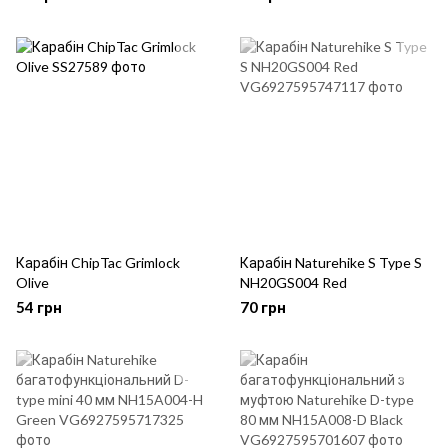
Карабін ChipTac Grimlock
Карабін Naturehike S Type S
Olive
NH20GS004 Red
54 грн
70 грн