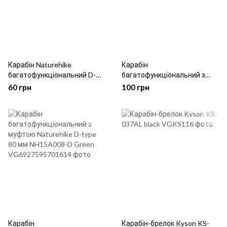
Карабін Naturehike
Карабін
багатофункціональний D-
багатофункціональний з
type mini 40 мм NH15A004-H
муфтою Naturehike D-type
60 грн
100 грн
Green
80 мм NH15A008-D Black
Карабін
Карабін-брелок Kyson KS-