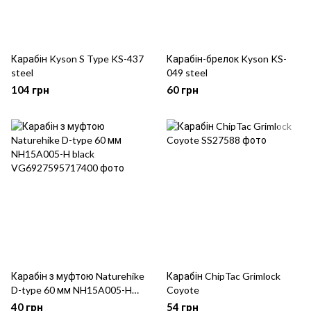
Карабін Kyson S Type KS-437
Карабін-брелок Kyson KS-
steel
049 steel
104 грн
60 грн
Карабін з муфтою Naturehike
Карабін ChipTac Grimlock
D-type 60 мм NH15A005-H
Coyote
black
40 грн
54 грн