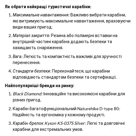
Як обрати найкращі туристичні карабіни:
Максимальне навантаження:
Важливо вибрати карабіни,
які витримують максимальне навантаження, враховуючи
види ваших пригод.
Матеріал закриття:
Резина або полімерні вставки на
внутрішній частині карабіна додають безпеки та
захищають снаряження.
Вага:
Легкість та компактність важливі для зручності
перенесення.
Стандарти безпеки:
Переконайтеся, що карабіни
відповідають стандартам безпеки та сертифікації.
Найпопулярніші бренди на ринку:
Black Diamond:
Інноваційні та високоякісні карабіни для
різних пригод.
Карабін багатофункціональний Naturehike D-type 80
:
Надійність та ергономіка у кожному продукті.
Карабін-брелок Kyson KS-037S Silver​​​​​​​:
Легкі та довговічні
карабіни для екстремальних умов.