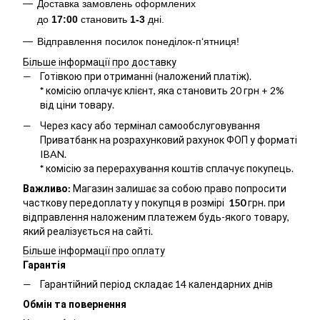
Доставка замовлень оформлених
до
17:00
становить
1-3
дні.
Відправлення посилок понеділок-п‘ятниця!
Більше інформації про доставку
Готівкою при отриманні (наложений платіж).
*
комісію оплачує клієнт, яка становить 20 грн + 2%
від ціни товару.
Через касу або термінал самообслуговування
Приватбанк на розрахунковий рахунок ФОП у форматі
IBAN.
*
комісію за перерахування коштів сплачує покупець.
Важливо:
Магазин залишає за собою право попросити
часткову передоплату у покупця в розмірі
150
грн. при
відправлення наложеним платежем будь-якого товару,
який реалізується на сайті.
Більше інформації про оплату
Гарантія
Гарантійний період складає 14 календарних днів
Обмін та повернення