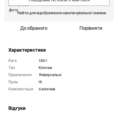
Увійти
для відображення накопичувальної знижки
%
До обраного
Порівняти
Характеристики
Вага
180 г
Тип
Кілочки
Призначення
Універсальні
Пром
Ні
Комплектація
6 кілочків
Відгуки