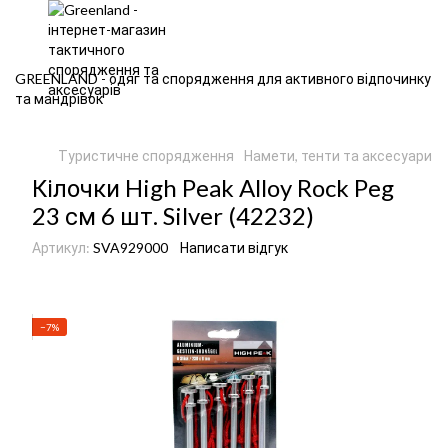
GREENLAND - одяг та спорядження для активного відпочинку
та мандрівок
Туристичне спорядження
Намети, тенти та аксесуари д
Кілочки High Peak Alloy Rock Peg
23 см 6 шт. Silver (42232)
Артикул:
SVA929000
Написати відгук
−7%