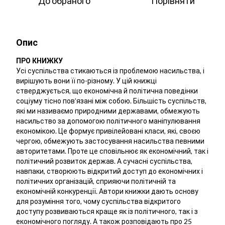
До обраного
Порівняти
Опис
ПРО КНИЖКУ
Усі суспільства стикаються із проблемою насильства, і
вирішують вони її по-різному. У цій книжці
стверджується, що економічна й політична поведінки
соціуму тісно пов’язані між собою. Більшість суспільств,
які ми називаємо природними державами, обмежують
насильство за допомогою політичного маніпулювання
економікою. Це формує привілейовані класи, які, своєю
чергою, обмежують застосування насильства певними
авторитетами. Проте це сповільнює як економічний, так і
політичний розвиток держав. А сучасні суспільства,
навпаки, створюють відкритий доступ до економічних і
політичних організацій, сприяючи політичній та
економічній конкуренції. Автори книжки дають основу
для розуміння того, чому суспільства відкритого
доступу розвиваються краще як із політичного, так і з
економічного погляду. А також розповідають про 25