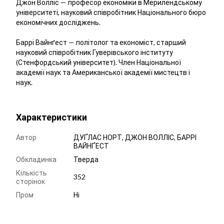
Джон Волліс — професор економіки в Мерилендському
університеті, науковий співробітник Національного бюро
економічних досліджень.
Баррі Вайнґест — політолог та економіст, старший
науковий співробітник Гуверівського інституту
(Стенфордський університет). Член Національної
академії наук та Американської академії мистецтв і
наук.
Характеристики
Автор
ДУҐЛАС НОРТ, ДЖОН ВОЛЛІС, БАРРІ
ВАЙНҐЕСТ
Обкладинка
Тверда
Кількість
352
сторінок
Пром
Ні