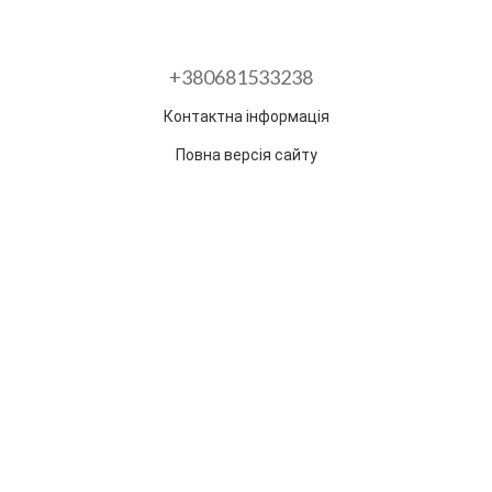
+380681533238
Контактна інформація
Повна версія сайту
Розроблено в ГО "Гільдія змін"
Раз на тиждень ми відправляємо дайджест з
найпопулярнішими статтями та товарами.
Електронна пошта
*
Підписатися
Надано SendPulse