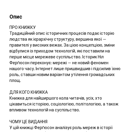
Опис
ПРО КНИЖКУ
Традиційний опис історичних процесів подає історію
людства як ієрархічну структуру, вершина якої —
правителі у високих вежах. За цією концепцією, зміни
відбулися із приходом технологій, які поставили на
перше місце мережеве суспільство. Історик Ніл
Ферґюсон переконує: мережі — не новий феномен
нашого часу. Інтернет лише пришвидшив і підсилив їхню
роль, ставши новим варіантом утілення громадських
площ.
ДЛЯ КОГО КНИЖКА
Книжка для найширшого кола читачів, усіх, хто
цікавиться історією, соціологією, політологією, а також
впливом технологій на суспільство.
ЧОМУ ЦЕ ВИДАННЯ
У цій книжці Ферґюсон аналізує роль мереж в історії