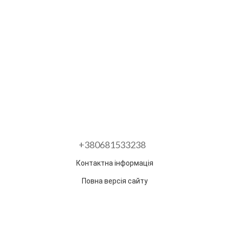
+380681533238
Контактна інформація
Повна версія сайту
Розроблено в ГО "Гільдія змін"