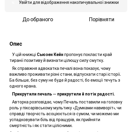
Увійти
для відображення накопичувальної знижки
%
До обраного
Порівняти
Опис
У цій книжці
Сьюзен Кейн
пропонує покласти край
тиранії позитиву й визнати цілющу силу смутку.
Як справжня адвокатка печалі вона показує, чому
важливо проживати різні стани, відпускати старі історії.
Ба більше, без суму не буде й радості, бо емоції течуть з
одного крана.
Прикрутили печаль — прикрутили й потік радості.
Авторка розповідає, чому Печаль поставили на головну
роль у піксарівському мультику «Думками навиворіт», чи
справді творчість асоціюється із сумом, чи можемо ми
успадковувати біль від пращурів, як прийняти
смертність і як стати цілісними.