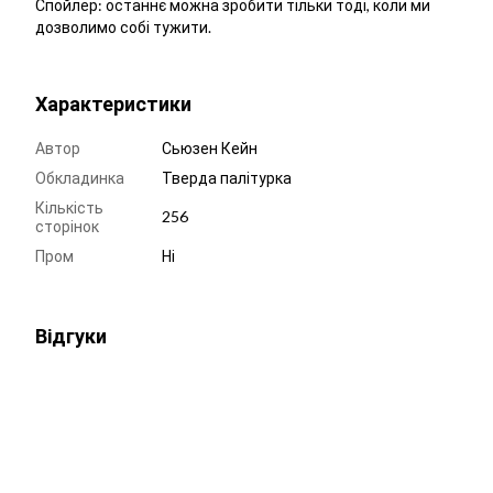
Спойлер: останнє можна зробити тільки тоді, коли ми
дозволимо собі тужити.
Характеристики
Автор
Сьюзен Кейн
Обкладинка
Тверда палітурка
Кількість
256
сторінок
Пром
Ні
Відгуки