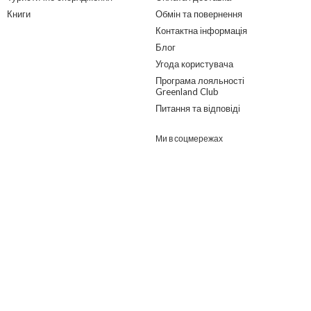
Книги
Обмін та повернення
Контактна інформація
Блог
Угода користувача
Програма лояльності
Greenland Club
Питання та відповіді
Ми в соцмережах
Розроблено в ГО "Гільдія змін"
о дайджест з найпопулярнішими статтями та товарами.