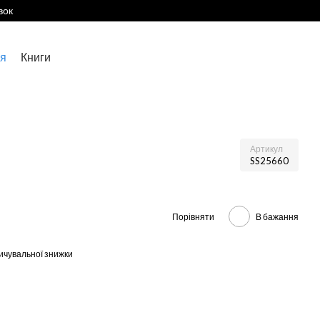
вок
я
Книги
Артикул
SS25660
Порівняти
В бажання
ичувальної знижки