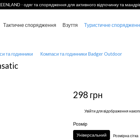
EENLAND - одяг та спорядження для активного відпочинку та мандрі
Тактичне спорядження
Взуття
Туристичне спорядженн
си та годинники
Компаси та годинники Badger Outdoor
satic
298 грн
%
Увійти
для відображення накоп
Розмір
Універсальний
Розмірна сітка