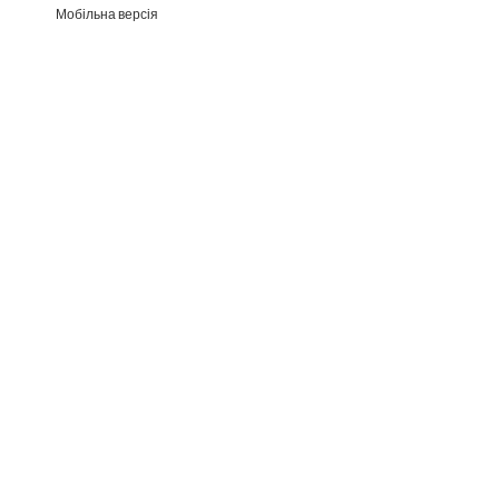
Мобільна версія
Раз на тиждень ми відправляєм