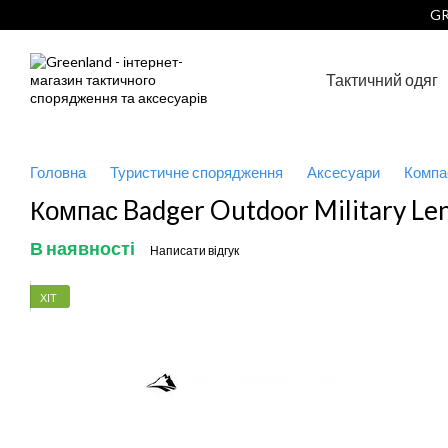
Перейти до основного контенту
GR
Тактичний одяг
Головна
Туристичне спорядження
Аксесуари
Компа
Компас Badger Outdoor Military Len
В наявності
Написати відгук
ХІТ