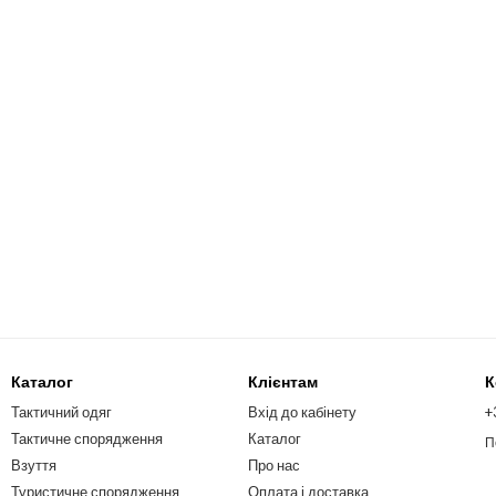
Каталог
Клієнтам
К
Тактичний одяг
Вхід до кабінету
+
Тактичне спорядження
Каталог
П
Взуття
Про нас
Туристичне спорядження
Оплата і доставка