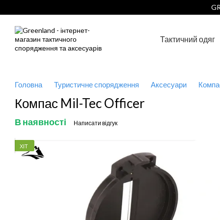
Перейти до основного контенту
GR
Тактичний одяг
Головна
Туристичне спорядження
Аксесуари
Компа
Компас Mil-Tec Officer
В наявності
Написати відгук
ХІТ