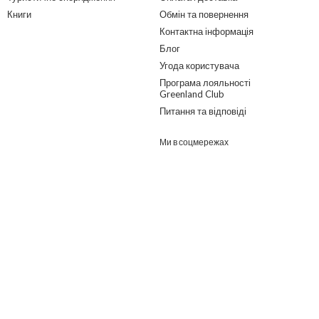
Книги
Обмін та повернення
Контактна інформація
Блог
Угода користувача
Програма лояльності
Greenland Club
Питання та відповіді
Ми в соцмережах
Розроблено в ГО "Гільдія змін"
о дайджест з найпопулярнішими статтями та товарами.