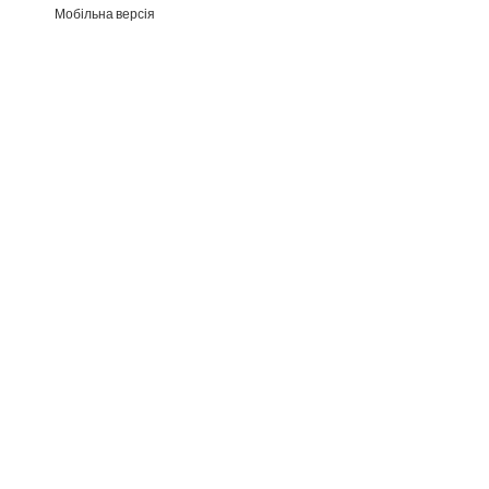
Мобільна версія
Раз на тиждень ми відправляєм