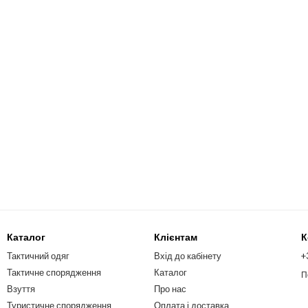
Каталог
Клієнтам
К
Тактичний одяг
Вхід до кабінету
+
Тактичне спорядження
Каталог
П
Взуття
Про нас
Туристичне спорядження
Оплата і доставка