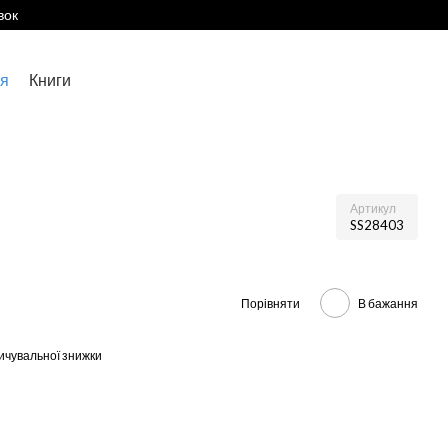
вок
я
Книги
Артикул
SS28403
Порівняти
В бажання
ичувальної знижки