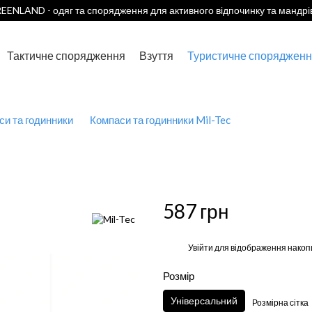
EENLAND - одяг та спорядження для активного відпочинку та мандрі
Тактичне спорядження
Взуття
Туристичне спорядженн
си та годинники
Компаси та годинники Mil-Tec
587 грн
%
Увійти
для відображення накоп
Розмір
Універсальний
Розмірна сітка