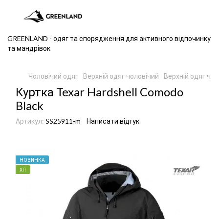
GREENLAND - одяг та спорядження для активного відпочинку
та мандрівок
Чоловічий одяг
Верхній одяг чоловічий
Верхній одяг чо
Куртка Texar Hardshell Comodo
Black
Артикул:
SS25911-m
Написати відгук
НОВИНКА
ХІТ