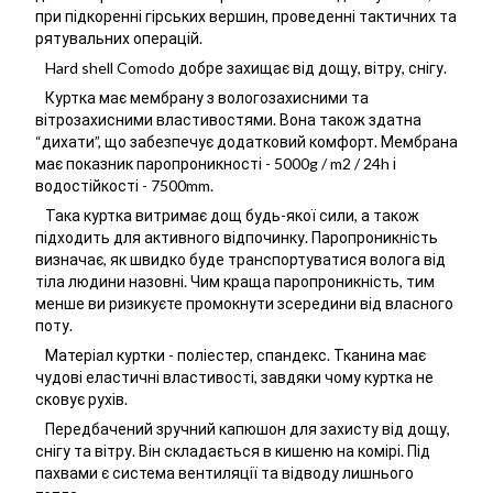
при підкоренні гірських вершин, проведенні тактичних та
рятувальних операцій.
Hard shell Comodo добре захищає від дощу, вітру, снігу.
Куртка має мембрану з вологозахисними та
вітрозахисними властивостями. Вона також здатна
“дихати”, що забезпечує додатковий комфорт. Мембрана
має показник паропроникності - 5000g / m2 / 24h і
водостійкості - 7500mm.
Така куртка витримає дощ будь-якої сили, а також
підходить для активного відпочинку. Паропроникність
визначає, як швидко буде транспортуватися волога від
тіла людини назовні. Чим краща паропроникність, тим
менше ви ризикуєте промокнути зсередини від власного
поту.
Матеріал куртки - поліестер, спандекс. Тканина має
чудові еластичні властивості, завдяки чому куртка не
сковує рухів.
Передбачений зручний капюшон для захисту від дощу,
снігу та вітру. Він складається в кишеню на комірі. Під
пахвами є система вентиляції та відводу лишнього