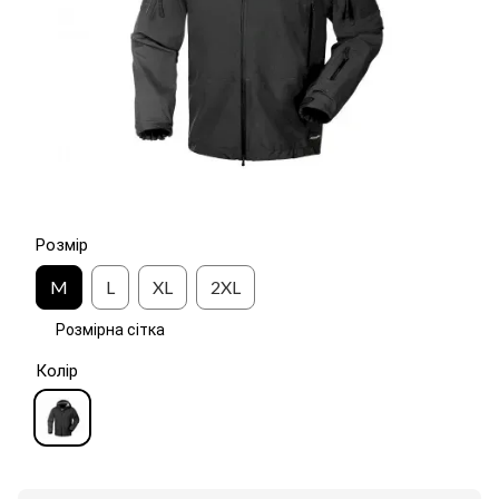
Розмір
M
L
XL
2XL
Розмірна сітка
Колір