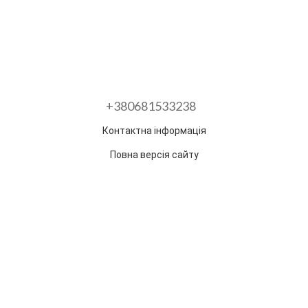
+380681533238
Контактна інформація
Повна версія сайту
Розроблено в ГО "Гільдія змін"
Раз на тиждень ми відправляємо дайджест з
найпопулярнішими статтями та товарами.
Електронна пошта
*