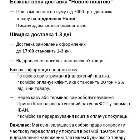
Безкоштовна доставка "Новою поштою"
При замовленні на суму від 7000 грн. доставка
товару
на відділення Нової
Пошти
здійснюється безкоштовно
.
Швидка доставка 1-3 дні
Доставка замовлень оформлених
до
17:00
становить
1-3
дні.
Відправлення посилок понеділок-п‘ятниця!
Більше інформації про доставку
Готівкою при отриманні (наложений платіж).
*
комісію оплачує клієнт, яка становить 20 грн + 2%
від ціни товару.
Через касу або термінал самообслуговування
Приватбанк на розрахунковий рахунок ФОП у форматі
IBAN.
*
комісію за перерахування коштів сплачує покупець.
Важливо:
Магазин залишає за собою право попросити
часткову передоплату у покупця в розмірі
150
грн. при
відправлення наложеним платежем будь-якого товару,