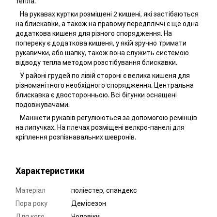
тепла.
На рукавах куртки розміщені 2 кишені, які застібаються
на блискавки, а також на правому передпліччі є ще одна
додаткова кишеня для різного спорядження. На
попереку є додаткова кишеня, у якій зручно тримати
рукавички, або шапку, також вона служить системою
відводу тепла методом розстібування блискавки.
У районі грудей по лівій стороні є велика кишеня для
різноманітного необхідного спорядження. Центральна
блискавка є двосторонньою. Всі бігунки оснащені
подовжувачами.
Манжети рукавів регулюються за допомогою ремінців
на липучках. На плечах розміщені велкро-панелі для
кріплення розпізнавальних шевронів.
Характеристики
Матеріал
поліестер, спандекс
Пора року
Демісезон
Для кого
Чоловіки