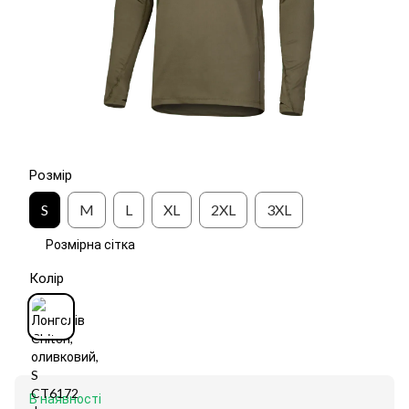
Розмір
S
M
L
XL
2XL
3XL
Розмірна сітка
Колір
В наявності