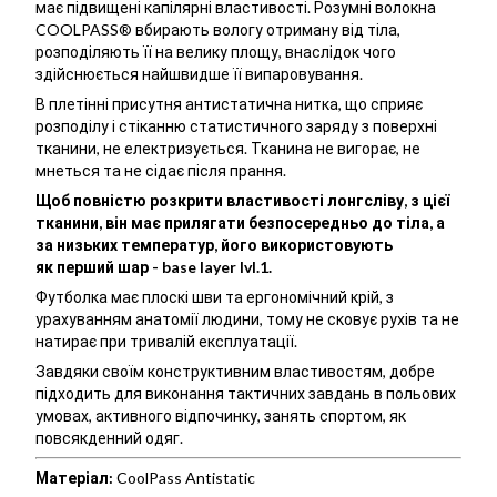
має підвищені капілярні властивості. Розумні волокна
COOLPASS® вбирають вологу отриману від тіла,
розподіляють її на велику площу, внаслідок чого
здійснюється найшвидше її випаровування.
В плетінні присутня антистатична нитка, що сприяє
розподілу і стіканню статистичного заряду з поверхні
тканини, не електризується. Тканина не вигорає, не
мнеться та не сідає після прання.
Щоб повністю розкрити властивості лонгсліву, з цієї
тканини, він має прилягати безпосередньо до тіла, а
за низьких температур, його використовують
як перший шар - base layer lvl.1.
Футболка має плоскі шви та ергономічний крій, з
урахуванням анатомії людини, тому не сковує рухів та не
натирає при тривалій експлуатації.
Завдяки своїм конструктивним властивостям, добре
підходить для виконання тактичних завдань в польових
умовах, активного відпочинку, занять спортом, як
повсякденний одяг.
Матеріал:
CoolPass Antistatic