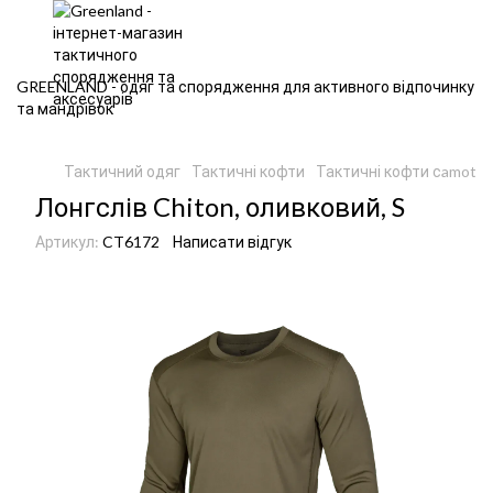
GREENLAND - одяг та спорядження для активного відпочинку
та мандрівок
Тактичний одяг
Тактичні кофти
Тактичні кофти сamotec
Лонгслів Chiton, оливковий, S
Артикул:
CT6172
Написати відгук