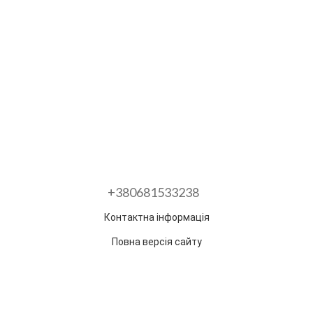
+380681533238
Контактна інформація
Повна версія сайту
Розроблено в ГО "Гільдія змін"