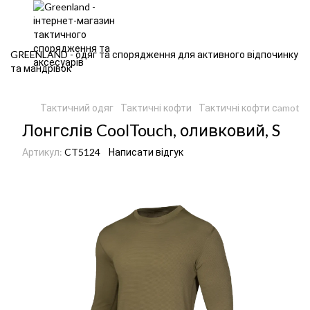
GREENLAND - одяг та спорядження для активного відпочинку
та мандрівок
Тактичний одяг
Тактичні кофти
Тактичні кофти сamotec
Лонгслів CoolTouch, оливковий, S
Артикул:
CT5124
Написати відгук