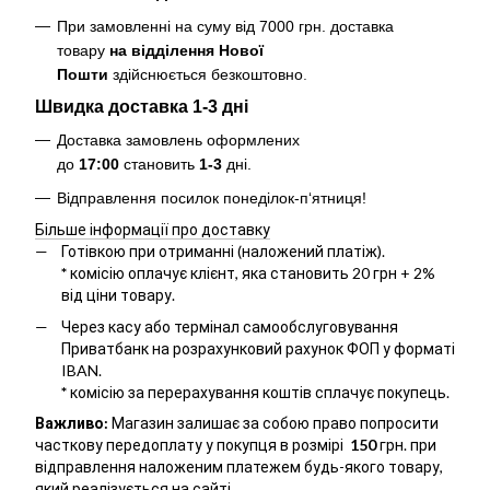
При замовленні на суму від 7000 грн. доставка
товару
на відділення Нової
Пошти
здійснюється безкоштовно
.
Швидка доставка 1-3 дні
Доставка замовлень оформлених
до
17:00
становить
1-3
дні.
Відправлення посилок понеділок-п‘ятниця!
Більше інформації про доставку
Готівкою при отриманні (наложений платіж).
*
комісію оплачує клієнт, яка становить 20 грн + 2%
від ціни товару.
Через касу або термінал самообслуговування
Приватбанк на розрахунковий рахунок ФОП у форматі
IBAN.
*
комісію за перерахування коштів сплачує покупець.
Важливо:
Магазин залишає за собою право попросити
часткову передоплату у покупця в розмірі
150
грн. при
відправлення наложеним платежем будь-якого товару,
який реалізується на сайті.