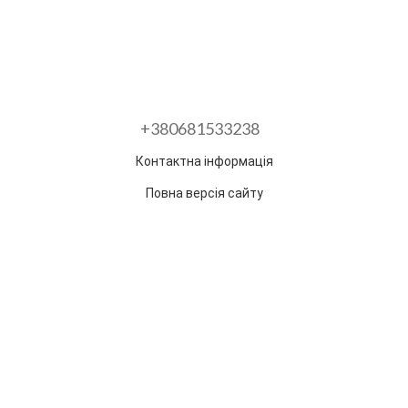
+380681533238
Контактна інформація
Повна версія сайту
Розроблено в ГО "Гільдія змін"
Раз на тиждень ми відправляємо дайджест з
найпопулярнішими статтями та товарами.
Електронна пошта
*