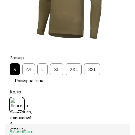
Розмір
S
M
L
XL
2XL
3XL
Розмірна сітка
Колір
В наявності