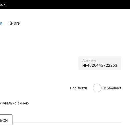
вок
я
Книги
Артикул
HF4820445722253
Порівняти
В бажання
ичувальної знижки
ться