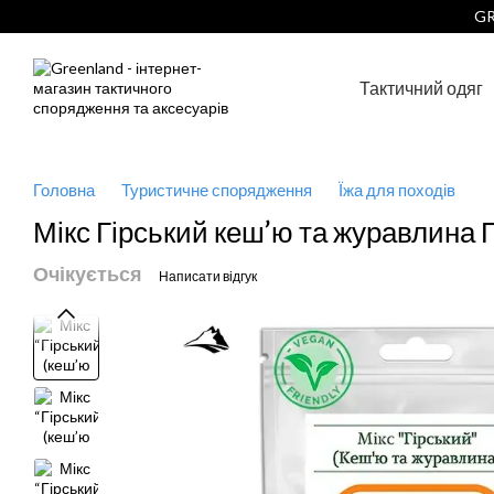
Перейти до основного контенту
GR
Тактичний одяг
Головна
Туристичне спорядження
Їжа для походів
Мікс Гірський кеш’ю та журавлина
Очікується
Написати відгук