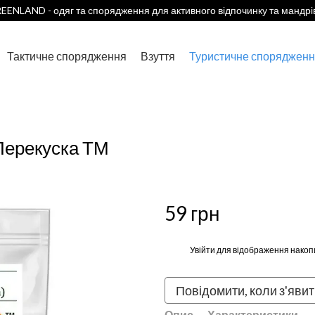
EENLAND - одяг та спорядження для активного відпочинку та мандрі
Тактичне спорядження
Взуття
Туристичне спорядженн
 Перекуска ТМ
59 грн
%
Увійти
для відображення накоп
Повідомити, коли з'яви
Опис
Характеристики