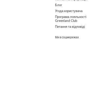
Блог
Угода користувача
Програма лояльності
Greenland Club
Питання та відповіді
Ми в соцмережах
Розроблено в ГО "Гільдія змін"
о дайджест з найпопулярнішими статтями та товарами.