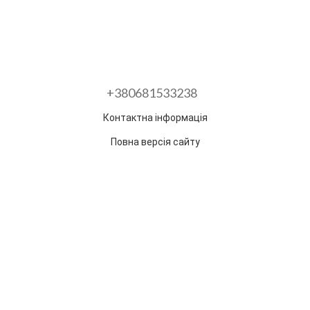
+380681533238
Контактна інформація
Повна версія сайту
Розроблено в ГО "Гільдія змін"
Раз на тиждень ми відправляємо дайджест з
найпопулярнішими статтями та товарами.
Електронна пошта
*
Підписатися