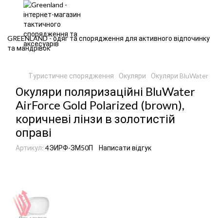
GREENLAND - одяг та спорядження для активного відпочинку
та мандрівок
Туристичне спорядження
Окуляри
Окуляри BluWater
О
Окуляри поляризаційні BluWater
AirForce Gold Polarized (brown),
коричневі лінзи в золотистій
оправі
Артикул:
4ЭИРФ-ЗМ50П
Написати відгук