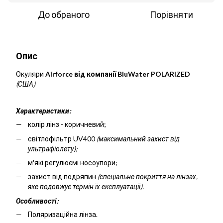
До обраного
Порівняти
Опис
Окуляри
Airforce від компанії BluWater POLARIZED
(США)
Характеристики:
колір лінз - коричневий;
світлофільтр UV400
(максимальний захист від
ультрафіолету);
м'які регулюємі носоупори;
захист від подряпин
(спеціальне покриття на лінзах,
яке подовжує термін їх експлуатації).
Особливості:
Поляризаційна лінза.