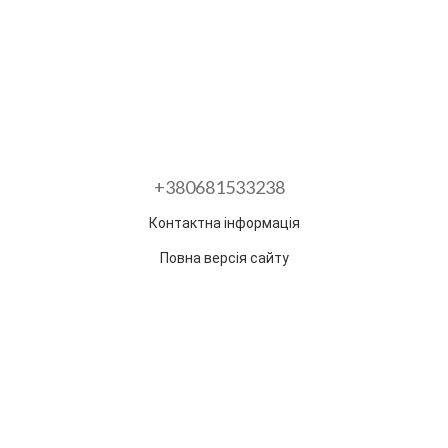
+380681533238
Контактна інформація
Повна версія сайту
Розроблено в ГО "Гільдія змін"
Раз на тиждень ми відправляємо дайджест з
найпопулярнішими статтями та товарами.