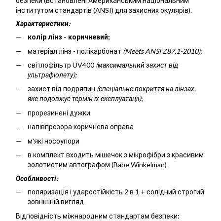
безпеки (встановлені Американським національним
інститутом стандартів (ANSI) для захисних окулярів).
Характеристики:
колір лінз - коричневий;
матеріал лінз - полікарбонат
(Meets ANSI Z87.1-2010
)
;
світлофільтр UV400
(максимальний захист від
ультрафіолету);
захист від подряпин
(спеціальне покриття на лінзах,
яке подовжує термін їх експлуатації)
;
прорезинені дужки
напівпрозора коричнева оправа
м'які носоупори
в комплект входить мішечок з мікрофібри з красивим
золотистим автографом (Babe Winkelman)
Особливості:
поляризація і ударостійкість 2 в 1 + солідний строгий
зовнішній вигляд
Відповідність міжнародним стандартам безпеки
: