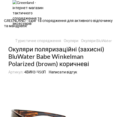
GREENLAND - одяг та спорядження для активного відпочинку
та мандрівок
Туристичне спорядження
Окуляри
Окуляри BluWater
О
Окуляри поляризаційні (захисні)
BluWater Babe Winkelman
Polarized (brown) коричневі
Артикул:
4ВИН3-Ч50П
Написати відгук