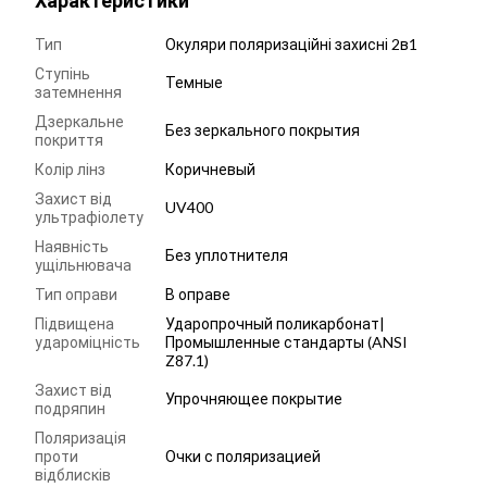
Характеристики
Тип
Окуляри поляризаційні захисні 2в1
Ступінь
Темные
затемнення
Дзеркальне
Без зеркального покрытия
покриття
Колір лінз
Коричневый
Захист від
UV400
ультрафіолету
Наявність
Без уплотнителя
ущільнювача
Тип оправи
В оправе
Підвищена
Ударопрочный поликарбонат|
удароміцність
Промышленные стандарты (ANSI
Z87.1)
Захист від
Упрочняющее покрытие
подряпин
Поляризація
проти
Очки с поляризацией
відблисків