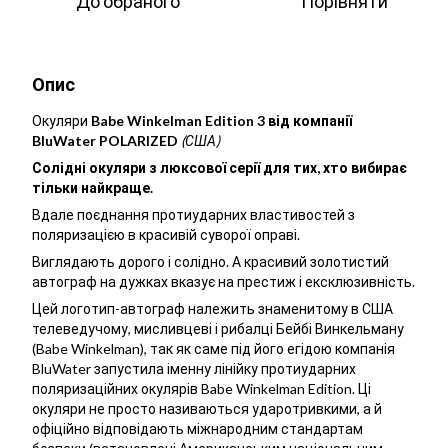
До обраного
Порівняти
Опис
Окуляри
Babe Winkelman Edition 3 від компанії
BluWater POLARIZED
(США)
Солідні окуляри з люксової серії для тих, хто вибирає
тільки найкраще.
Вдале поєднання протиударних властивостей з
поляризацією в красивій суворої оправі.
Виглядають дорого і солідно. А красивий золотистий
автограф на дужках вказує на престиж і ексклюзивність.
Цей логотип-автограф належить знаменитому в США
телеведучому, мисливцеві і рибалці Бейбі Винкельману
(Babe Winkelman), так як саме під його егідою компанія
BluWater запустила іменну лінійку протиударних
поляризаційних окулярів Babe Winkelman Edition. Ці
окуляри не просто називаються ударотривкими, а й
офіційно відповідають міжнародним стандартам