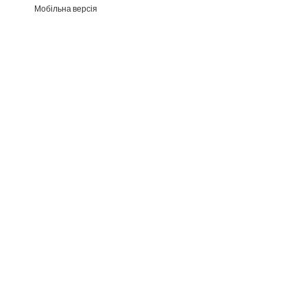
Мобільна версія
Раз на тиждень ми відправляєм