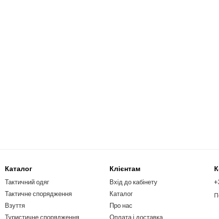
Каталог
Клієнтам
К
Тактичний одяг
Вхід до кабінету
+
Тактичне спорядження
Каталог
П
Взуття
Про нас
Туристичне спорядження
Оплата і доставка