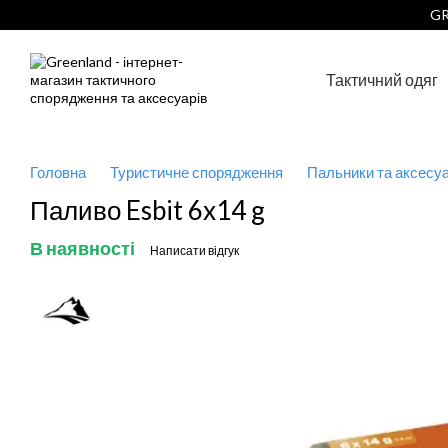
Перейти до основного контенту
GR
Тактичний одяг
Головна
Туристичне спорядження
Пальники та аксесу
Паливо Esbit 6x14 g
В наявності
Написати відгук