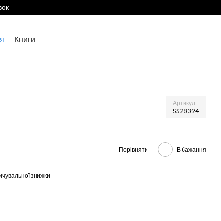
вок
я
Книги
Артикул
SS28394
Порівняти
В бажання
ичувальної знижки