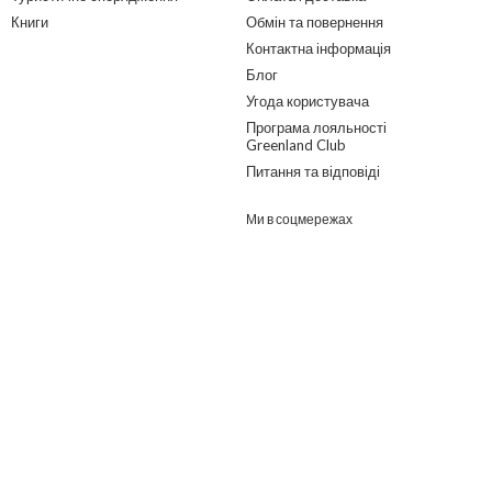
Книги
Обмін та повернення
Контактна інформація
Блог
Угода користувача
Програма лояльності
Greenland Club
Питання та відповіді
Ми в соцмережах
Розроблено в ГО "Гільдія змін"
о дайджест з найпопулярнішими статтями та товарами.