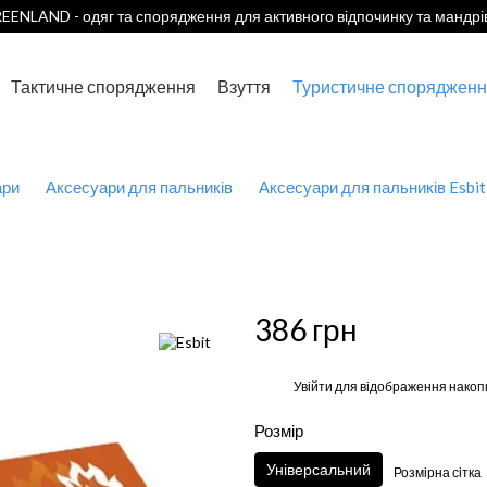
EENLAND - одяг та спорядження для активного відпочинку та мандрі
Тактичне спорядження
Взуття
Туристичне спорядженн
ари
Аксесуари для пальників
Аксесуари для пальників Esbit
386 грн
%
Увійти
для відображення накоп
Розмір
Універсальний
Розмірна сітка