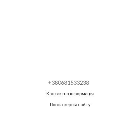
+380681533238
Контактна інформація
Повна версія сайту
Розроблено в ГО "Гільдія змін"