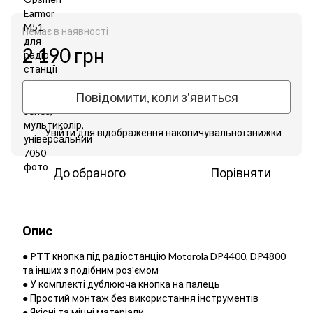
Немає в наявності
2 190 грн
Повідомити, коли з'явиться
Увійти
для відображення накопичувальної знижки
%
До обраного
Порівняти
Опис
● PTT кнопка під радіостанцію Motorola DP4400, DP4800
та інших з подібним роз'ємом
● У комплекті дублююча кнопка на палець
● Простий монтаж без використання інструментів
● Якісні та міцні матеріали