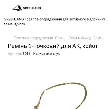
GREENLAND - одяг та спорядження для активного відпочинку
та мандрівок
Тактичне спорядження
Ремінь
Ремінь Kiborg
Ремінь 1-
Ремінь 1-точковий для АК, койот
Артикул:
8016
Написати відгук