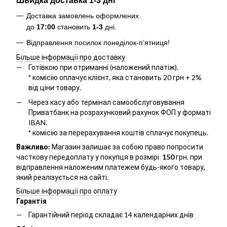
Швидка доставка 1-3 дні
Доставка замовлень оформлених
до
17:00
становить
1-3
дні.
Відправлення посилок понеділок-п‘ятниця!
Більше інформації про доставку
Готівкою при отриманні (наложений платіж).
*
комісію оплачує клієнт, яка становить 20 грн + 2%
від ціни товару.
Через касу або термінал самообслуговування
Приватбанк на розрахунковий рахунок ФОП у форматі
IBAN.
*
комісію за перерахування коштів сплачує покупець.
Важливо:
Магазин залишає за собою право попросити
часткову передоплату у покупця в розмірі
150
грн. при
відправлення наложеним платежем будь-якого товару,
який реалізується на сайті.
Більше інформації про оплату
Гарантія
Гарантійний період складає 14 календарних днів