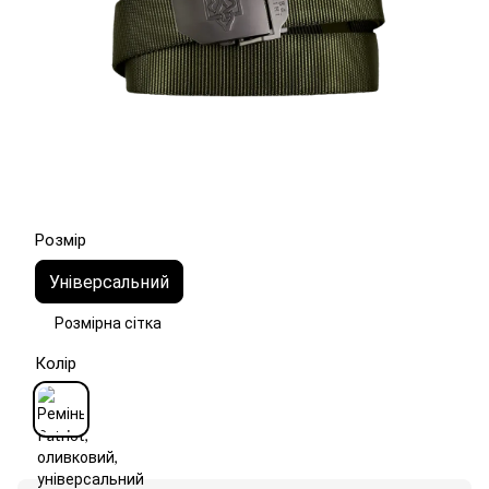
Розмір
Універсальний
Розмірна сітка
Колір