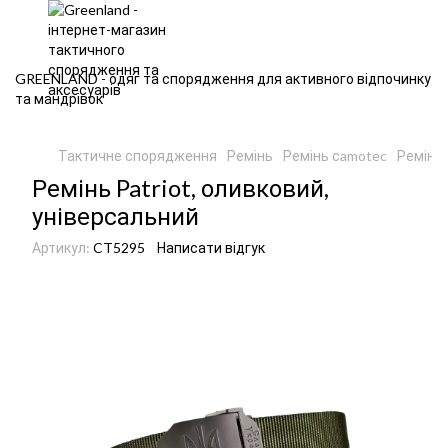
GREENLAND - одяг та спорядження для активного відпочинку
та мандрівок
Тактичне спорядження
Ремінь
Ремінь сamotec
Ремінь 
Ремінь Patriot, оливковий,
універсальний
Артикул:
CT5295
Написати відгук