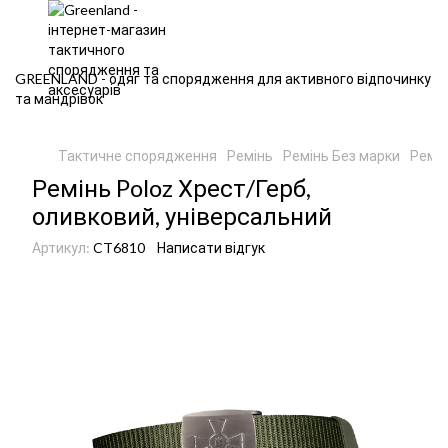
GREENLAND - одяг та спорядження для активного відпочинку
та мандрівок
Тактичне спорядження
Ремінь
Ремінь Без марки
Ремін
Ремінь Poloz Хрест/Герб,
оливковий, універсальний
Артикул:
CT6810
Написати відгук