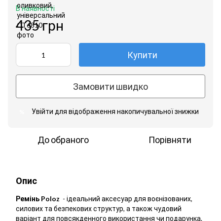
В наявності
435 грн
Купити
Замовити швидко
Увійти
для відображення накопичувальної знижки
%
До обраного
Порівняти
Опис
Ремінь Poloz
- ідеальний аксесуар для воєнізованих,
силових та безпекових структур, а також чудовий
варіант для повсякденного використання чи подарунка.