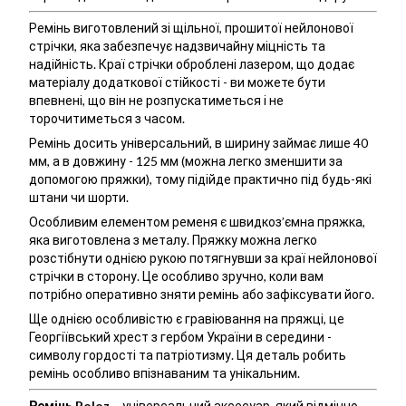
Ремінь виготовлений зі щільної, прошитої нейлонової
стрічки, яка забезпечує надзвичайну міцність та
надійність. Краї стрічки оброблені лазером, що додає
матеріалу додаткової стійкості - ви можете бути
впевнені, що він не розпускатиметься і не
торочитиметься з часом.
Ремінь досить універсальний, в ширину займає лише 40
мм, а в довжину - 125 мм (можна легко зменшити за
допомогою пряжки), тому підійде практично під будь-які
штани чи шорти.
Особливим елементом ременя є швидкоз’ємна пряжка,
яка виготовлена з металу. Пряжку можна легко
розстібнути однією рукою потягнувши за краї нейлонової
стрічки в сторону. Це особливо зручно, коли вам
потрібно оперативно зняти ремінь або зафіксувати його.
Ще однією особливістю є гравіювання на пряжці, це
Георгіївський хрест з гербом України в середини -
символу гордості та патріотизму. Ця деталь робить
ремінь особливо впізнаваним та унікальним.
Ремінь Poloz
- універсальний аксесуар, який відмінно