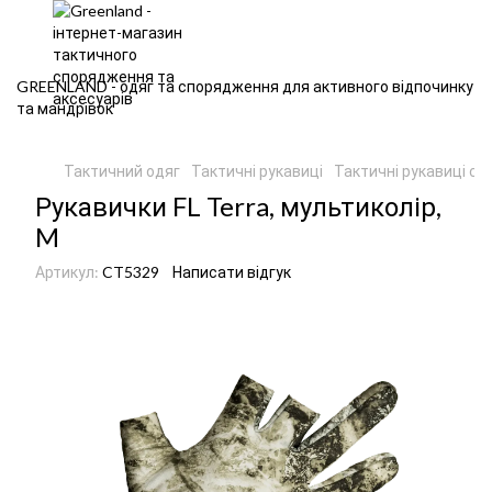
GREENLAND - одяг та спорядження для активного відпочинку
та мандрівок
Тактичний одяг
Тактичні рукавиці
Тактичні рукавиці сa
Рукавички FL Terra, мультиколір,
M
Артикул:
CT5329
Написати відгук