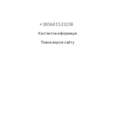
+380681533238
Контактна інформація
Повна версія сайту
Розроблено в ГО "Гільдія змін"
Раз на тиждень ми відправляємо дайджест з
найпопулярнішими статтями та товарами.
Електронна пошта
*
Підписатися