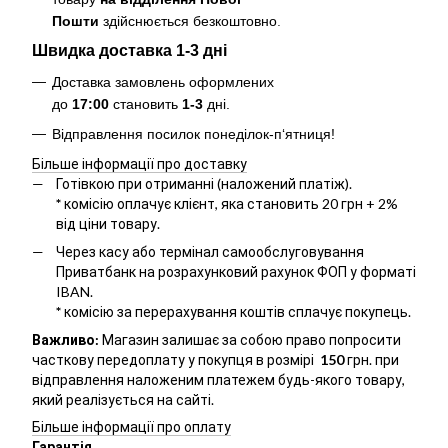
Пошти
здійснюється безкоштовно
.
Швидка доставка 1-3 дні
Доставка замовлень оформлених
до
17:00
становить
1-3
дні.
Відправлення посилок понеділок-п‘ятниця!
Більше інформації про доставку
Готівкою при отриманні (наложений платіж).
*
комісію оплачує клієнт, яка становить 20 грн + 2%
від ціни товару.
Через касу або термінал самообслуговування
Приватбанк на розрахунковий рахунок ФОП у форматі
IBAN.
*
комісію за перерахування коштів сплачує покупець.
Важливо:
Магазин залишає за собою право попросити
часткову передоплату у покупця в розмірі
150
грн. при
відправлення наложеним платежем будь-якого товару,
який реалізується на сайті.
Більше інформації про оплату
Гарантія