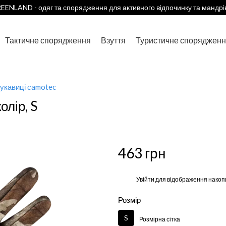
EENLAND - одяг та спорядження для активного відпочинку та мандрі
Тактичне спорядження
Взуття
Туристичне спорядженн
рукавиці сamotec
олір, S
463 грн
%
Увійти
для відображення накоп
Розмір
S
Розмірна сітка