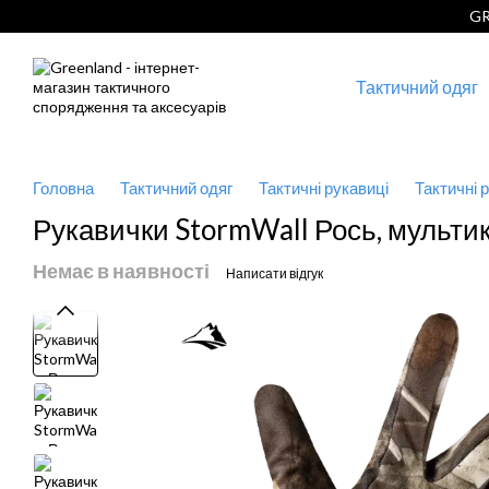
Перейти до основного контенту
GR
Тактичний одяг
Головна
Тактичний одяг
Тактичні рукавиці
Тактичні 
Рукавички StormWall Рось, мультик
Немає в наявності
Написати відгук