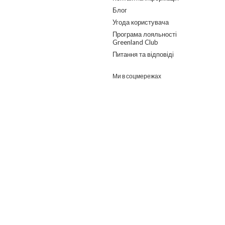
Блог
Угода користувача
Програма лояльності
Greenland Club
Питання та відповіді
Ми в соцмережах
Розроблено в ГО "Гільдія змін"
о дайджест з найпопулярнішими статтями та товарами.