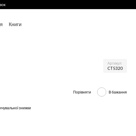
вок
я
Книги
Артикул
CT5320
Порівняти
В бажання
ичувальної знижки