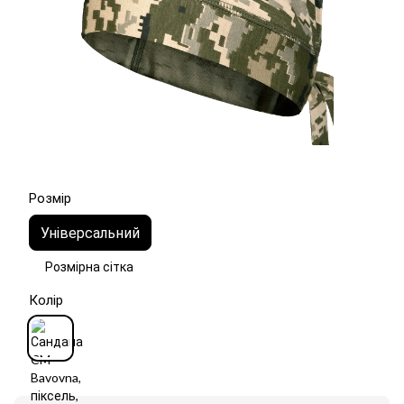
Розмір
Універсальний
Розмірна сітка
Колір