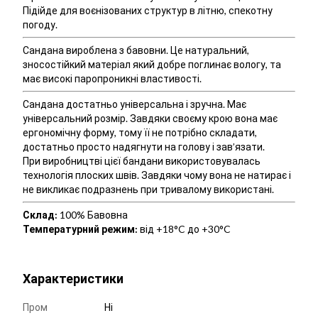
Підійде для воєнізованих структур в літню, спекотну
погоду.
Сандана вироблена з бавовни. Це натуральний,
зносостійкий матеріал який добре поглинає вологу, та
має високі паропроникні властивості.
Сандана достатньо універсальна і зручна. Має
універсальний розмір. Завдяки своєму крою вона має
ергономічну форму, тому її не потрібно складати,
достатньо просто надягнути на голову і зав’язати.
При виробництві цієї бандани використовувалась
технологія плоских швів. Завдяки чому вона не натирає і
не викликає подразнень при тривалому використані.
Склад:
100% Бавовна
Температурний режим:
від +18°C до +30°C
Характеристики
Пром
Ні