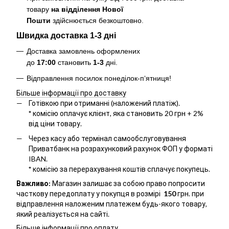
товару
на відділення Нової
Пошти
здійснюється безкоштовно
.
Швидка доставка 1-3 дні
Доставка замовлень оформлених
до
17:00
становить
1-3
дні.
Відправлення посилок понеділок-п‘ятниця!
Більше інформації про доставку
Готівкою при отриманні (наложений платіж).
*
комісію оплачує клієнт, яка становить 20 грн + 2%
від ціни товару.
Через касу або термінал самообслуговування
Приватбанк на розрахунковий рахунок ФОП у форматі
IBAN.
*
комісію за перерахування коштів сплачує покупець.
Важливо:
Магазин залишає за собою право попросити
часткову передоплату у покупця в розмірі
150
грн. при
відправлення наложеним платежем будь-якого товару,
який реалізується на сайті.
Більше інформації про оплату