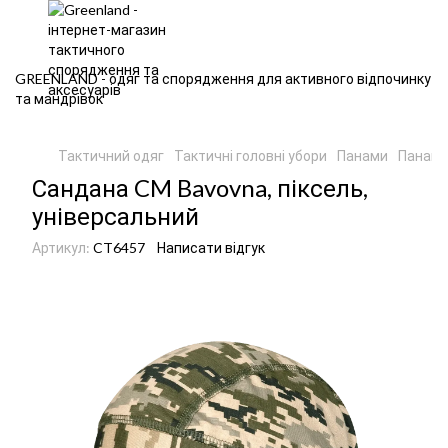
GREENLAND - одяг та спорядження для активного відпочинку
та мандрівок
Тактичний одяг
Тактичні головні убори
Панами
Панами
Сандана CM Bavovna, піксель,
універсальний
Артикул:
CT6457
Написати відгук