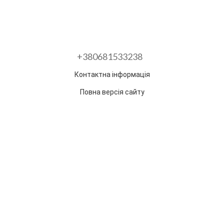
+380681533238
Контактна інформація
Повна версія сайту
Розроблено в ГО "Гільдія змін"
Раз на тиждень ми відправляємо дайджест з
найпопулярнішими статтями та товарами.
Електронна пошта
*
Підписатися