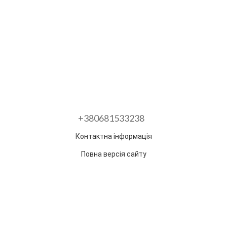
+380681533238
Контактна інформація
Повна версія сайту
Розроблено в ГО "Гільдія змін"