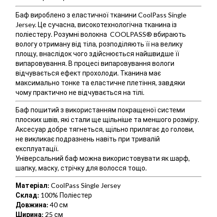
Баф вироблено з еластичної тканини CoolPass Single
Jersey. Це сучасна, високотехнологічна тканина із
поліестеру. Розумні волокна COOLPASS® вбирають
вологу отриману від тіла, розподіляють її на велику
площу, внаслідок чого здійснюється найшвидше її
випаровування. В процесі випаровування вологи
відчувається ефект прохолоди. Тканина має
максимально тонке та еластичне плетіння, завдяки
чому практично не відчувається на тілі.
Баф пошитий з використанням покращеної системи
плоских швів, які стали ще щільніше та меншого розміру.
Аксесуар добре тягнеться, щільно прилягає до голови,
не викликає подразнень навіть при тривалій
експлуатації.
Універсальний баф можна використовувати як шарф,
шапку, маску, стрічку для волосся тощо.
Матеріал:
CoolPass Single Jersey
Склад:
100% Поліестер
Довжина:
40 см
Ширина:
25 см