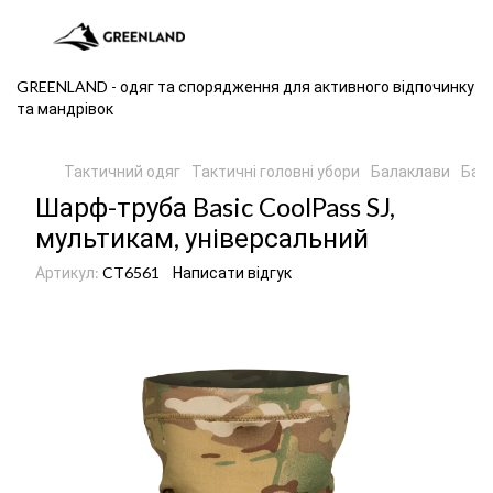
GREENLAND - одяг та спорядження для активного відпочинку
та мандрівок
Тактичний одяг
Тактичні головні убори
Балаклави
Бал
Шарф-труба Basic CoolPass SJ,
мультикам, універсальний
Артикул:
CT6561
Написати відгук