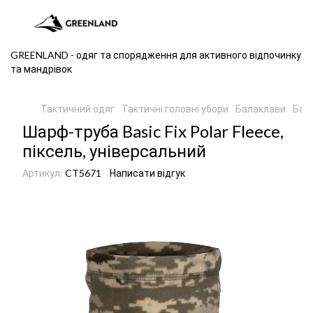
GREENLAND - одяг та спорядження для активного відпочинку
та мандрівок
Тактичний одяг
Тактичні головні убори
Балаклави
Бал
Шарф-труба Basic Fix Polar Fleece,
піксель, універсальний
Артикул:
CT5671
Написати відгук