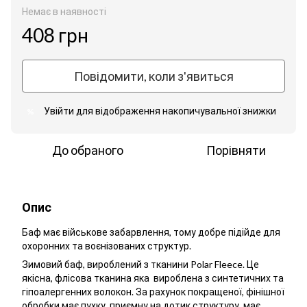
Немає в наявності
408 грн
Повідомити, коли з'явиться
Увійти
для відображення накопичувальної знижки
%
До обраного
Порівняти
Опис
Баф має військове забарвлення, тому добре підійде для
охоронних та воєнізованих структур.
Зимовий баф, вироблений з тканини Polar Fleece. Це
якісна, флісова тканина яка вироблена з синтетичних та
гіпоалергенних волокон. За рахунок покращеної, фінішної
обробки має пухку, приємну на дотик структуру, має