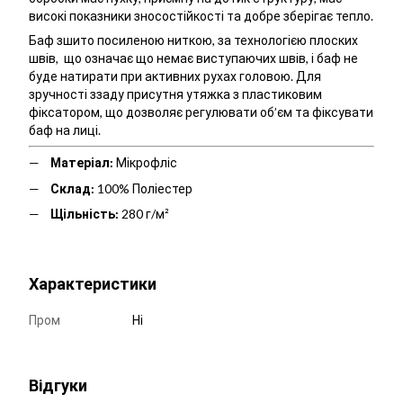
високі показники зносостійкості та добре зберігає тепло.
Баф зшито посиленою ниткою, за технологією плоских
швів, що означає що немає виступаючих швів, і баф не
буде натирати при активних рухах головою. Для
зручності ззаду присутня утяжка з пластиковим
фіксатором, що дозволяє регулювати об’єм та фіксувати
баф на лиці.
Матеріал:
Мікрофліс
Склад:
100% Поліестер
Щільність:
280 г/м²
Характеристики
Пром
Ні
Відгуки