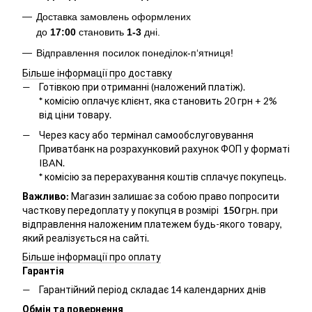
Доставка замовлень оформлених
до
17:00
становить
1-3
дні.
Відправлення посилок понеділок-п‘ятниця!
Більше інформації про доставку
Готівкою при отриманні (наложений платіж).
*
комісію оплачує клієнт, яка становить 20 грн + 2%
від ціни товару.
Через касу або термінал самообслуговування
Приватбанк на розрахунковий рахунок ФОП у форматі
IBAN.
*
комісію за перерахування коштів сплачує покупець.
Важливо:
Магазин залишає за собою право попросити
часткову передоплату у покупця в розмірі
150
грн. при
відправлення наложеним платежем будь-якого товару,
який реалізується на сайті.
Більше інформації про оплату
Гарантія
Гарантійний період складає 14 календарних днів
Обмін та повернення