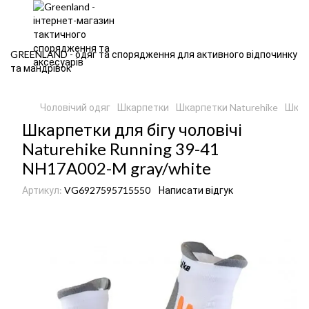
GREENLAND - одяг та спорядження для активного відпочинку
та мандрівок
Чоловічий одяг
Шкарпетки
Шкарпетки Naturehike
Шкарп
Шкарпетки для бігу чоловічі
Naturehike Running 39-41
NH17A002-M gray/white
Артикул:
VG6927595715550
Написати відгук