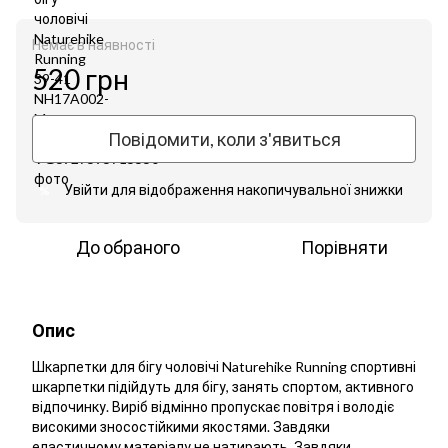
Немає в наявності
520 грн
Повідомити, коли з'явиться
Увійти
для відображення накопичувальної знижки
%
До обраного
Порівняти
Опис
Шкарпетки для бігу чоловічі Naturehike Running спортивні
шкарпетки підійдуть для бігу, занять спортом, активного
відпочинку. Виріб відмінно пропускає повітря і володіє
високими зносостійкими якостями. Завдяки
еластичному матеріалу не натирають. Завдяки