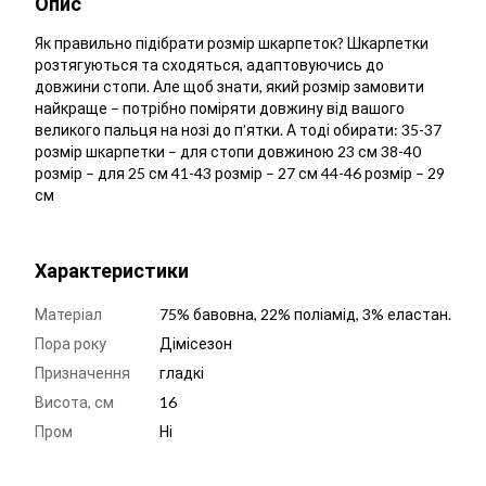
Опис
Як правильно підібрати розмір шкарпеток? Шкарпетки
розтягуються та сходяться, адаптовуючись до
довжини стопи. Але щоб знати, який розмір замовити
найкраще – потрібно поміряти довжину від вашого
великого пальця на нозі до п’ятки. А тоді обирати: 35-37
розмір шкарпетки – для стопи довжиною 23 см 38-40
розмір – для 25 см 41-43 розмір – 27 см 44-46 розмір – 29
см
Характеристики
Матеріал
75% бавовна, 22% поліамід, 3% еластан.
Пора року
Дімісезон
Призначення
гладкі
Висота, см
16
Пром
Ні