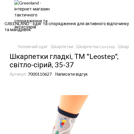
GREENLAND - одяг та спорядження для активного відпочинку
та мандрівок
Чоловічий одяг
Шкарпетки
Шкарпетки Leostep
Шкарпет
Шкарпетки гладкі, ТМ "Leostep",
світло-сірий, 35-37
Артикул:
7000110627
Написати відгук