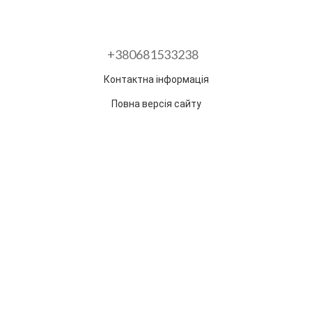
+380681533238
Контактна інформація
Повна версія сайту
Розроблено в ГО "Гільдія змін"
Раз на тиждень ми відправляємо дайджест з
найпопулярнішими статтями та товарами.
Електронна пошта
*
Підписатися
Надано SendPulse