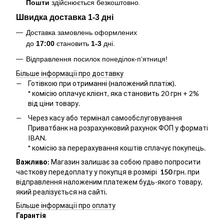
Пошти
здійснюється безкоштовно
.
Швидка доставка 1-3 дні
Доставка замовлень оформлених
до
17:00
становить
1-3
дні.
Відправлення посилок понеділок-п‘ятниця!
Більше інформації про доставку
Готівкою при отриманні (наложений платіж).
*
комісію оплачує клієнт, яка становить 20 грн + 2%
від ціни товару.
Через касу або термінал самообслуговування
Приватбанк на розрахунковий рахунок ФОП у форматі
IBAN.
*
комісію за перерахування коштів сплачує покупець.
Важливо:
Магазин залишає за собою право попросити
часткову передоплату у покупця в розмірі
150
грн. при
відправлення наложеним платежем будь-якого товару,
який реалізується на сайті.
Більше інформації про оплату
Гарантія