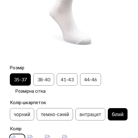
Розмір
35-37
38-40
41-43
44-46
Розмірна сітка
Колір шкарпеток
чорний
темно-синій
антрацит
білий
Колір