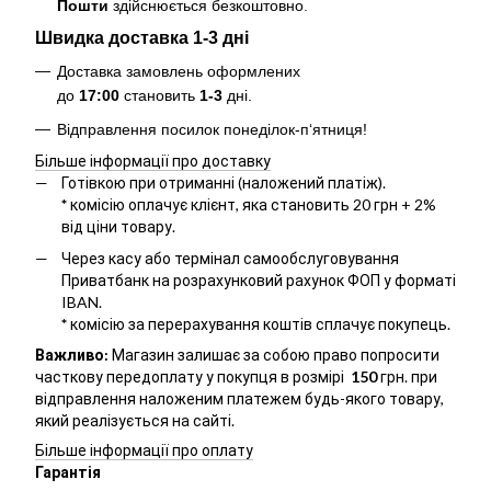
Пошти
здійснюється безкоштовно
.
Швидка доставка 1-3 дні
Доставка замовлень оформлених
до
17:00
становить
1-3
дні.
Відправлення посилок понеділок-п‘ятниця!
Більше інформації про доставку
Готівкою при отриманні (наложений платіж).
*
комісію оплачує клієнт, яка становить 20 грн + 2%
від ціни товару.
Через касу або термінал самообслуговування
Приватбанк на розрахунковий рахунок ФОП у форматі
IBAN.
*
комісію за перерахування коштів сплачує покупець.
Важливо:
Магазин залишає за собою право попросити
часткову передоплату у покупця в розмірі
150
грн. при
відправлення наложеним платежем будь-якого товару,
який реалізується на сайті.
Більше інформації про оплату
Гарантія