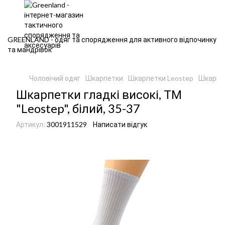
GREENLAND - одяг та спорядження для активного відпочинку
та мандрівок
Чоловічий одяг
Шкарпетки
Шкарпетки Leostep
Шкарпет
Шкарпетки гладкі високі, ТМ
"Leostep", білий, 35-37
Артикул:
3001911529
Написати відгук