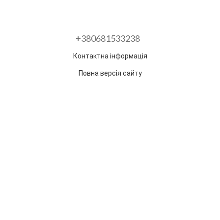
+380681533238
Контактна інформація
Повна версія сайту
Розроблено в ГО "Гільдія змін"
Раз на тиждень ми відправляємо дайджест з
найпопулярнішими статтями та товарами.
Електронна пошта
*
Підписатися
Надано SendPulse