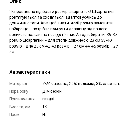
Опис
Як правильно підібрати розмір шкарпеток? Шкарпетки
розтягуються та сходяться, адаптовуючись до
довжини стопи. Але щоб знати, який розмір замовити
найкраще – потрібно поміряти довжину від вашого
великого пальця на нозі до п’ятки. А тоді обирати: 35-37
розмір шкарпетки – для стопи довжиною 23 см 38-40
розмір – для 25 см 41-43 розмір – 27 см 44-46 розмір – 29
см
Характеристики
Матеріал
75% бавовна, 22% поліамід, 3% еластан.
Пора року
Дімісезон
Призначення
гладкі
Висота, см
16
Пром
Ні