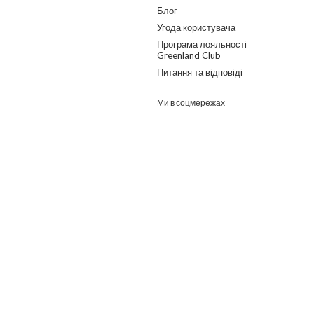
Блог
Угода користувача
Програма лояльності
Greenland Club
Питання та відповіді
Ми в соцмережах
о дайджест з найпопулярнішими статтями та товарами.