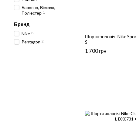
Бавовна, Віскоза,
1
Поліестер
Бренд
8
Nike
Шорти чоловічі Nike Spor
2
Pentagon
S
1 700 грн