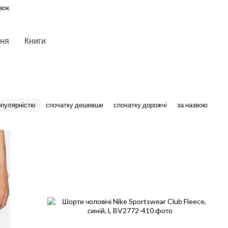
вок
ння
Книги
опулярністю
спочатку дешевше
спочатку дорожчі
за назвою