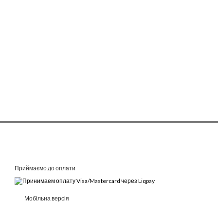
Ви знайдете туристичні ш
варіанти для кожного смак
Купуючи туристичні шорти
високоякісні шорти від в
приємними. Запрошуємо в
шортами.
Приймаємо до оплати
Мобільна версія