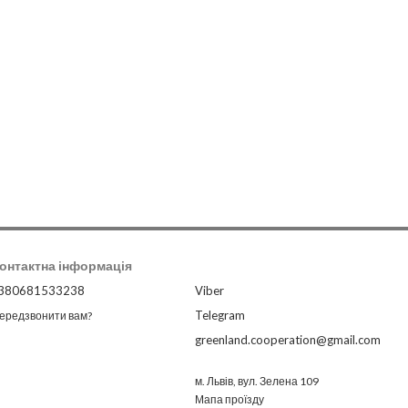
 однотонних моделей до модних камуфляжних варіантів - у нас є
ь та стиль на природі.
та зносостійкості наших товарів. Ми пропонуємо лише
оперативна доставка зроблять ваші покупки простими та
омфортного відпочинку на природі з нашими туристичними
онтактна інформація
380681533238
Viber
Telegram
ередзвонити вам?
greenland.cooperation@gmail.com
м. Львів, вул. Зелена 109
Мапа проїзду