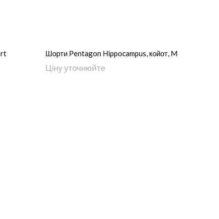
rt
Шорти Pentagon Hippocampus, койот, M
Ціну уточнюйте