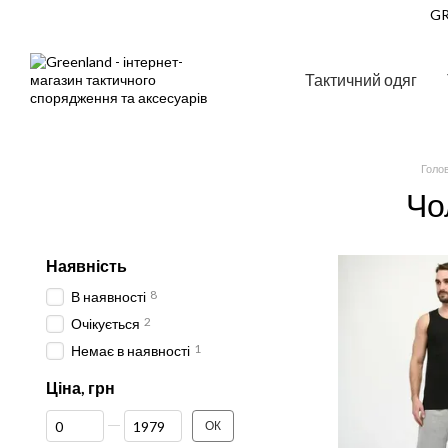
Перейти до основного контенту
GR
Тактичний одяг
Голо
Чо
Наявність
8
В наявності
2
Очікується
1
Немає в наявності
Ціна, грн
Від Ціна, грн
До Ціна, грн
ОК