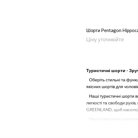
Шорти Pentagon Hippoca
Ціну уточнюйте
Туристичні шорти - Зру
Оберіть стильні та функц
якісних шортів для чолов
Наші туристичні шорти виг
легкості та свободи рухів
GREENLAND, щоб насолодж
Наші туристичні шорти ма
застібки-блискавки або л
функціональність та ком