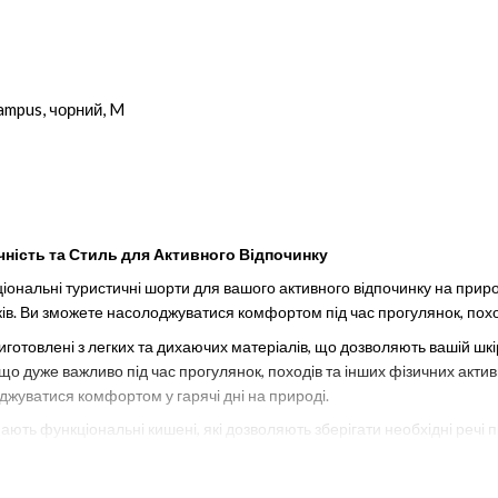
mpus, чорний, M
чність та Стиль для Активного Відпочинку
іональні туристичні шорти для вашого активного відпочинку на при
іків. Ви зможете насолоджуватися комфортом під час прогулянок, пох
отовлені з легких та дихаючих матеріалів, що дозволяють вашій шкірі
, що дуже важливо під час прогулянок, походів та інших фізичних акти
уватися комфортом у гарячі дні на природі.
ють функціональні кишені, які дозволяють зберігати необхідні речі п
ипучки для додаткової безпеки і зручності. Регульовані пояси дозво
форт з нашими туристичними шортами.