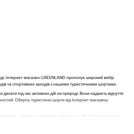
роді. Інтернет-магазин GREENLAND пропонує широкий вибір
одів та спортивних заходів з нашими туристичними шортами.
 дихати під час активних дій на природі. Вони надають відчуття
вностей. Оберіть туристичні шорти від Інтернет-магазину
ід рукою - телефон, гаманець, ключі тощо. Деякі моделі мають
ляють налаштувати шорти на оптимальну посадку. Забезпечте собі