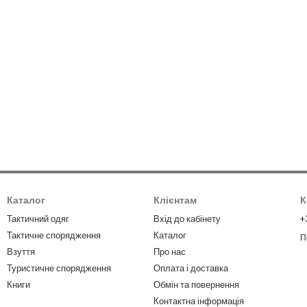
орти різних стилів та дизайнів у нашому асортименті. Від класичних
у. Оберіть свій улюблений дизайн, щоб виразити свою індивідуальніст
 у Інтернет-магазині GREENLAND, ви можете бути впевнені в якості 
ідомих брендів за доступними цінами. Зручне онлайн-замовлення та 
ас обрати Інтернет-магазин GREENLAND для вашого стильного та к
Каталог
Клієнтам
К
Тактичний одяг
Вхід до кабінету
+
Тактичне спорядження
Каталог
П
Взуття
Про нас
Туристичне спорядження
Оплата і доставка
Книги
Обмін та повернення
Контактна інформація