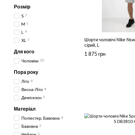
Розмір
7
S
5
M
9
L
Шорти чоловічі Nike Nsw 
7
XL
сірий, L
Для кого
1 875 грн
10
Чоловіки
Пора року
4
Літо
4
Весна-Літо
2
Демісезон
Матеріал
4
Поліестер, Бавовна
2
Бавовна
1
Нейлон