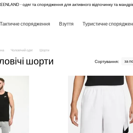
EENLAND - одяг та спорядження для активного відпочинку та мандрі
Тактичне спорядження
Взуття
Туристичне спорядже
вна
Чоловічий одяг
Шорти
ловічі шорти
Сортування:
за п